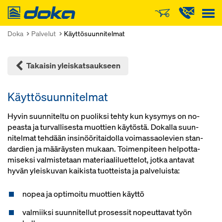
Doka
Doka
Palvelut
Käyttösuunnitelmat
Takaisin yleiskatsaukseen
Käyttösuunnitelmat
Hy­vin suun­ni­tel­tu on puo­lik­si teh­ty kun ky­sy­mys on no­
peas­ta ja tur­val­li­ses­ta muot­tien käy­tös­tä. Do­kal­la suun­
ni­tel­mat teh­dään in­si­nöö­ri­tai­dol­la voi­mas­sao­le­vien stan­
dar­dien ja mää­räys­ten mu­kaan. Toi­men­pi­teen hel­pot­ta­
mi­sek­si val­mis­te­taan ma­te­ri­aa­li­luet­te­lot, jot­ka an­ta­vat
hy­vän yleis­ku­van kai­kis­ta tuot­teis­ta ja pal­ve­luis­ta:
nopea ja optimoitu muottien käyttö
valmiiksi suunnitellut prosessit nopeuttavat työn