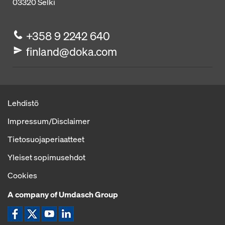
03320
Selki
+358 9 2242 640
finland@doka.com
Lehdistö
Impressum/Disclaimer
Tietosuojaperiaatteet
Yleiset sopimusehdot
Cookies
A company of Umdasch Group
Kuvake Facebook
Kuvake Twitter
Kuvake YouTube
Kuvake LinkedIn