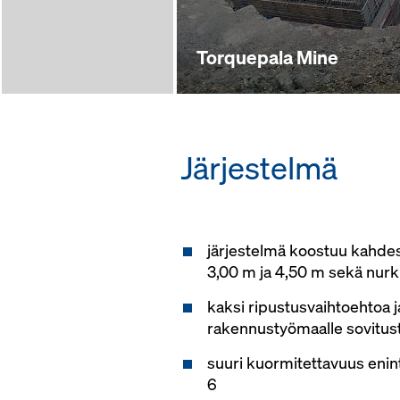
Torquepala Mine
Järjestelmä
järjestelmä koostuu kahdes
3,00 m ja 4,50 m sekä nurk
kaksi ripustusvaihtoehtoa j
rakennustyömaalle sovitus
suuri kuormitettavuus enin
6