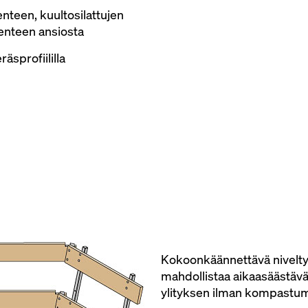
nteen, kuultosilattujen
kenteen ansiosta
äsprofiililla
Kokoonkäännettävä nivelty
mahdollistaa aikaasäästävän
ylityksen ilman kompastumisv