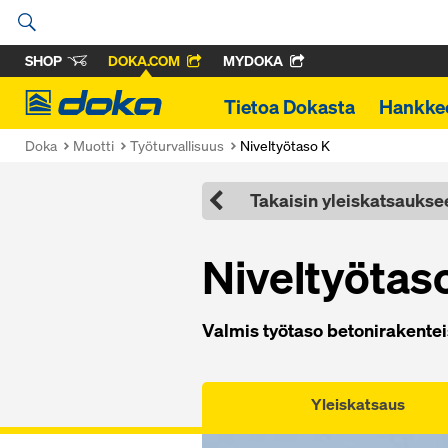
SHOP
DOKA.COM
MYDOKA
Doka
Tietoa Dokasta
Hankke
Doka
Muotti
Työturvallisuus
Niveltyötaso K
Takaisin yleiskatsaukse
Ni­vel­työ­ta­
Val­mis työ­ta­so be­to­ni­ra­ken­tei
Yleiskatsaus