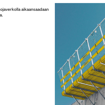
uojaverkolla aikaansaadaan
a.