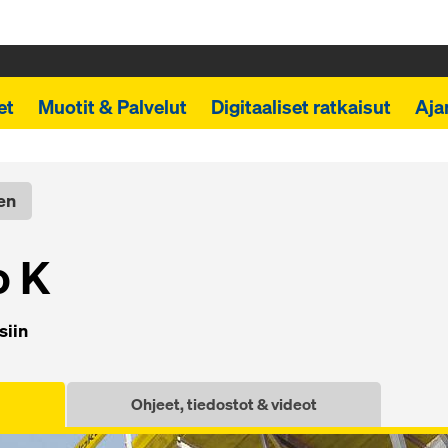
et
Muotit & Palvelut
Digitaaliset ratkaisut
Aja
en
so K
­siin
Ohjeet, tiedostot & videot