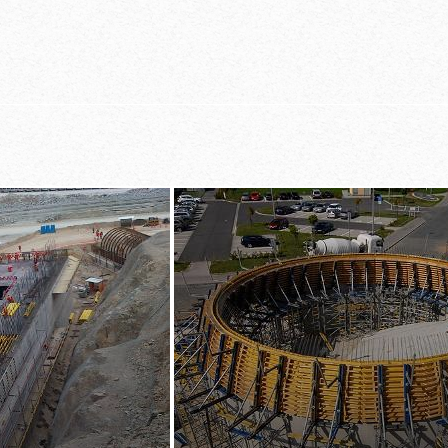
ö­ta­so­pin­nat kiin­
 pa­ril­la työ­vai­heel­
tar­ve
l­la
äo­sat jo­kai­seen
een