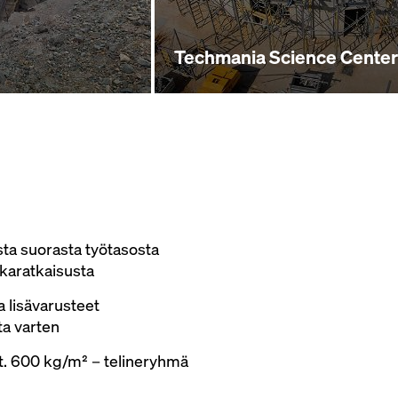
Techmania Science Center
ta suorasta työtasosta
karatkaisusta
a lisävarusteet
ta varten
t. 600 kg/m² – telineryhmä