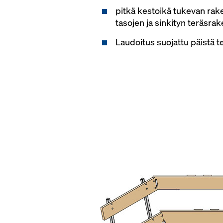
pitkä kestoikä tukevan rake
tasojen ja sinkityn teräsra
Laudoitus suojattu päistä ter