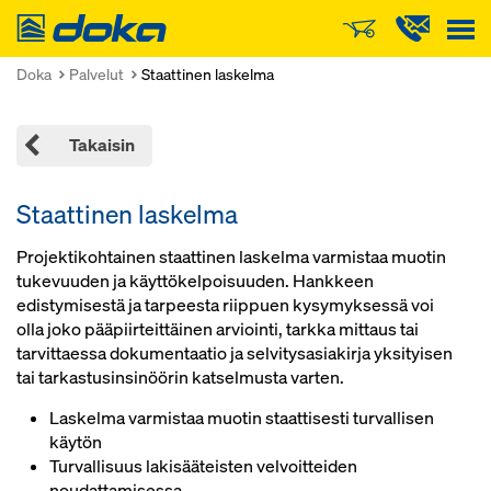
Doka
Doka
Palvelut
Staattinen laskelma
Takaisin
Staattinen laskelma
Projektikohtainen staattinen laskelma varmistaa muotin
tukevuuden ja käyttökelpoisuuden. Hankkeen
edistymisestä ja tarpeesta riippuen kysymyksessä voi
olla joko pääpiirteittäinen arviointi, tarkka mittaus tai
tarvittaessa dokumentaatio ja selvitysasiakirja yksityisen
tai tarkastusinsinöörin katselmusta varten.
Laskelma varmistaa muotin staattisesti turvallisen
käytön
Turvallisuus lakisääteisten velvoitteiden
noudattamisessa