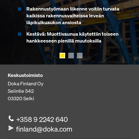
Muottivaunun käyttö molempiin
Rakennustyömaan liikenne voitiin turvata
Suuret pitkittäiskaltevuudet
ajosuuntiin
kaikissa rakennusvaiheissa leveän
läpikulkuaukon ansiosta
Helppo muuntaa pyöreästä
Käyttö jatkuvassa liikenteessä
poikkileikkauksesta suorakulmaiseen
vastakkaiseen ajosuuntaan
Kestävä: Muottivaunua käytettiin toiseen
hankkeeseen pienillä muutoksilla
Ajo nauhaperustuksilla
Ajettavat sivureunamuotit
Keskustoimisto
Doka Finland Oy
Selintie 542
03320
Selki
+358 9 2242 640
finland@doka.com