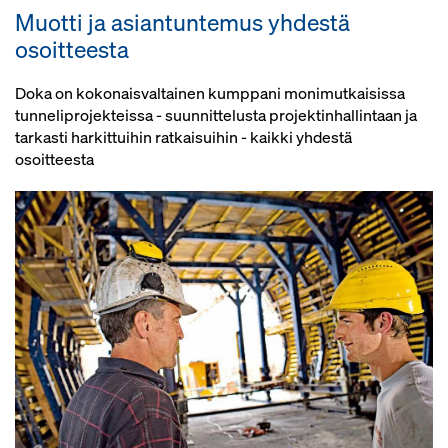
nosto, lasku ja hienosäätö
integroituja, suojakaiteilla
Muotti ja asiantuntemus yhdestä
hydraulisella nostolaitteistolla -
varustettuja tikkaita pitkin
osoitteesta
vaihtoehtoisesti myös
Suuret läpikulkuaukot
manuaalinen käyttö
työmaaliikenteelle
Doka on kokonaisvaltainen kumppani monimutkaisissa
Optimoitu prosessin rakenne
tunneliprojekteissa - suunnittelusta projektinhallintaan ja
Asennussuunnitelmien selkeästi
mahdollistaa joustavan
tarkasti harkittuihin ratkaisuihin - kaikki yhdestä
jäsennelty dokumentointi ja riskien
toteutuksen
osoitteesta
arviointi
Valinnainen: Rakennukselle
Vakiomuotoinen CE-merkintä
esiasennettuina toimitettavat
Euroopassa
muotti- ja tukitelineyksiköt
lyhentävät asennusaikaa