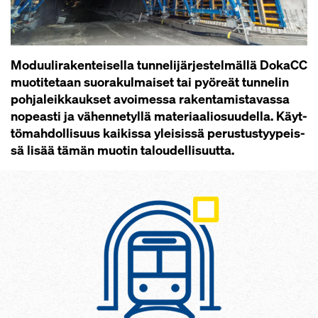
Mo­duu­li­ra­ken­tei­sel­la tun­ne­li­jär­jes­tel­mäl­lä Do­kaCC
muo­ti­te­taan suo­ra­kul­mai­set tai pyö­reät tun­ne­lin
poh­ja­leik­kauk­set avoi­mes­sa ra­ken­ta­mis­ta­vas­sa
no­peas­ti ja vä­hen­ne­tyl­lä ma­te­ri­aa­lio­suu­del­la. Käyt­
tö­mah­dol­li­suus kai­kis­sa ylei­sis­sä pe­rus­tus­tyy­peis­
sä li­sää tä­män muo­tin ta­lou­del­li­suut­ta.