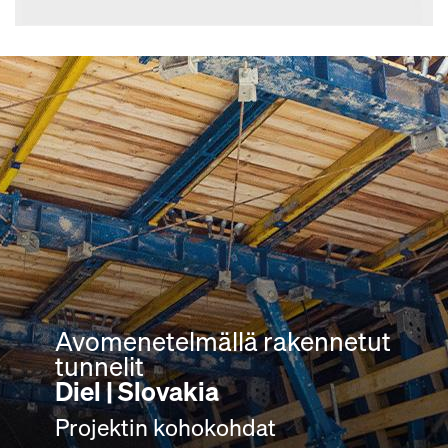
Avomenetelmällä rakennetut
Avomenetelmällä rakennetut
Avomenetelmällä rakennetut
tunnelit
tunnelit
tunnelit
Schwamendingen
Diel | Slovakia
Galleria Stalvedro | Sveitsi
Projektin kohokohdat
Projektin kohokohdat
Projektin kohokohdat