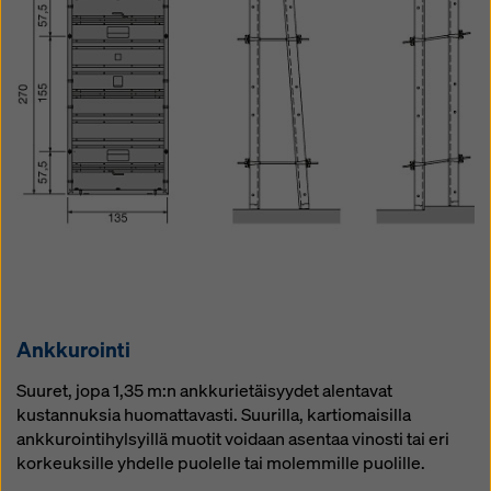
Ank­ku­roin­ti
Suuret, jopa 1,35 m:n ankkurietäisyydet alentavat
kustannuksia huomattavasti. Suurilla, kartiomaisilla
ankkurointihylsyillä muotit voidaan asentaa vinosti tai eri
korkeuksille yhdelle puolelle tai molemmille puolille.