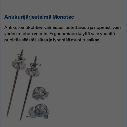
Ank­ku­ri­jär­jes­tel­mä Mo­no­tec
Ankkurointikohtien valmistus luotettavasti ja nopeasti vain
yhden miehen voimin. Ergonominen käyttö vain yhdeltä
puolelta säästää aikaa ja lyhentää muotitusaikaa.