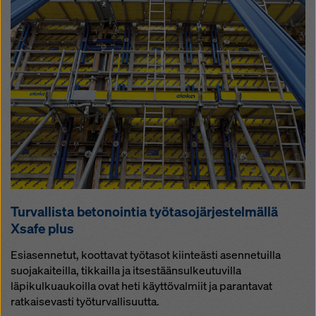
Tur­val­lis­ta be­to­noin­tia työ­ta­so­jär­jes­tel­mäl­lä
Xsafe plus
Esiasennetut, koottavat työtasot kiinteästi asennetuilla
suojakaiteilla, tikkailla ja itsestäänsulkeutuvilla
läpikulkuaukoilla ovat heti käyttövalmiit ja parantavat
ratkaisevasti työturvallisuutta.