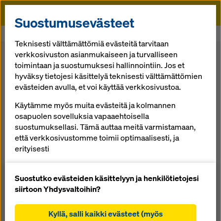
Doka
Suostumusevästeet
Doka
Muotti
Seinämuotti
Järjestelmämuotti Framax Xlife
Teknisesti välttämättömiä evästeitä tarvitaan
verkkosivuston asianmukaiseen ja turvalliseen
Takaisin yleiskatsaukseen
toimintaan ja suostumuksesi hallinnointiin. Jos et
hyväksy tietojesi käsittelyä teknisesti välttämättömien
evästeiden avulla, et voi käyttää verkkosivustoa.
Jär­jes­tel­mä­muot­ti
Käytämme myös muita evästeitä ja kolmannen
Framax Xlife
osapuolen sovelluksia vapaaehtoisella
suostumuksellasi. Tämä auttaa meitä varmistamaan,
että verkkosivustomme toimii optimaalisesti, ja
Te­ho­kas te­räs­ke­hä­muot­ti suur­ten pin­to­jen muo­ti­
erityisesti
tuk­seen nos­tu­ria käyt­täen
parannamme jatkuvasti verkkosivustomme
toiminnallisuutta (toiminnalliset ja tilastolliset
Suostutko evästeiden käsittelyyn ja henkilötietojesi
evästeet),
siirtoon Yhdysvaltoihin?
Yleiskatsaus
sujuvan ostoprosessin helpottamiseksi Doka-
verkkokauppaa käytettäessä (toiminnalliset ja
Kyllä, salli kaikki evästeet (myös
Ohjeet, tiedostot & videot