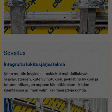
So­vel­lus
In­teg­roi­tu lu­ki­tus­jär­jes­tel­mä
Koko muotin levyiset liitoskiskot mahdollistavat
lisävarusteiden, kuten vinotukien, jäykistinpalkkien ja
betonointitasojen nopean kiinnittämisen - käden
käänteessä ja ilman valmiiksi määrättyjä kohtia.