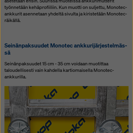
asetetaan ensin. Suurissa muoteissa ankkurimutterit
työnnetään kehäprofiiliin. Kun muotti on suljettu, Monotec-
ankkurit asennetaan yhdeltä sivulta ja kiristetään Monotec-
räikällä.
Sei­nän­pak­suu­det Mo­no­tec ank­ku­ri­jär­jes­tel­mäs­
sä
Seinänpaksuudet 15 cm - 35 cm voidaan muotittaa
taloudellisesti vain kahdella kartiomaisella Monotec-
ankkurilla.