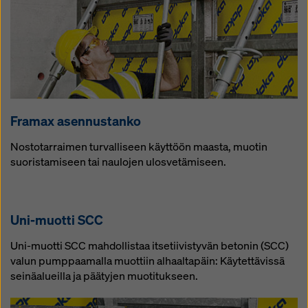
Framax asen­nus­tan­ko
Nostotarraimen turvalliseen käyttöön maasta, muotin
suoristamiseen tai naulojen ulosvetämiseen.
Uni-muot­ti SCC
Uni-muotti SCC mahdollistaa itsetiivistyvän betonin (SCC)
valun pumppaamalla muottiin alhaaltapäin: Käytettävissä
seinäalueilla ja päätyjen muotitukseen.