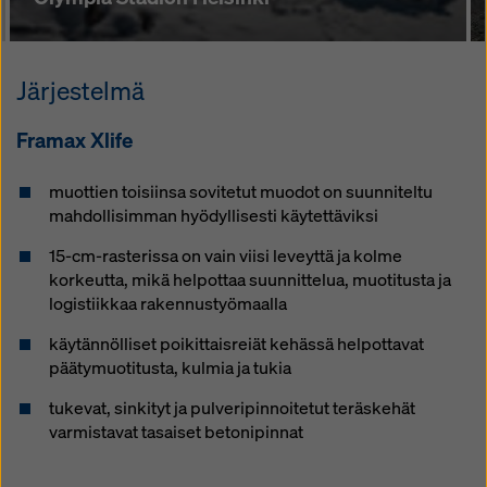
Järjestelmä
Framax Xlife
muottien toisiinsa sovitetut muodot on suunniteltu
mahdollisimman hyödyllisesti käytettäviksi
15-cm-rasterissa on vain viisi leveyttä ja kolme
korkeutta, mikä helpottaa suunnittelua, muotitusta ja
logistiikkaa rakennustyömaalla
käytännölliset poikittaisreiät kehässä helpottavat
päätymuotitusta, kulmia ja tukia
tukevat, sinkityt ja pulveripinnoitetut teräskehät
varmistavat tasaiset betonipinnat