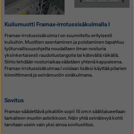
Kui­lu­muot­ti Framax-ir­ro­tus­si­sä­kul­mal­la I
Framax-irrotussisäkulma I on suunniteltu erityisesti
kuiluihin. Muottien asentaminen ja poistaminen tapahtuu
työturvallisuusohjetta noudattaen ilman nosturia
yksinkertaisesti raudoitustangolla tai kätevällä räikällä.
Siirto tehdään nosturiaikaa säästäen yhtenä kappaleena.
Framax-irrotussisäkulmaa I voidaan lisäksi käyttää pilarien
kiinnittimenä ja seinämuotin sisäkulmana.
So­vi­tus
Framax-säädettävä pikaliitin sopii 15 cm:n säätöalueellaan
tarkalleen muotin asteikkoon. Näin yhtä seinälevyä kohti
tarvitaan usein vain yksi ainoa sovitusliitos.