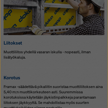
Lii­tok­set
Muottiliitos yhdellä vasaran iskulla - nopeasti, ilman
lisätyökaluja.
Ko­ro­tus
Framax -säädettävä pikaliitin suoristaa muottiliitoksen aina
5,40 m:n muottikorkeuteen asti. Suuremmissa
korotuksissa käytetään jäykistinpalkkeja parantamaan
liitoksen jäykkyyttä. Se mahdollistaa myös suurten
muottiyksiköiden siirron nosturilla.