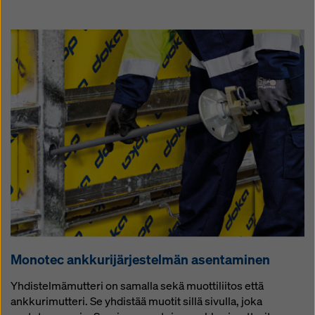
Mo­no­tec ank­ku­ri­jär­jes­tel­män asen­ta­mi­nen
Yhdistelmämutteri on samalla sekä muottiliitos että
ankkurimutteri. Se yhdistää muotit sillä sivulla, joka