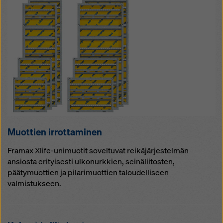
Muot­tien ir­rot­ta­mi­nen
Framax Xlife-unimuotit soveltuvat reikäjärjestelmän
ansiosta erityisesti ulkonurkkien, seinäliitosten,
päätymuottien ja pilarimuottien taloudelliseen
valmistukseen.