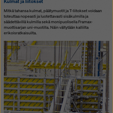
Kul­mat ja lii­tok­set
Mitkä tahansa kulmat, päätymuotit ja T-liitokset voidaan
toteuttaa nopeasti ja luotettavasti sisäkulmilla ja
säädettävillä kulmilla sekä monipuolisella Framax-
muottisarjan uni-muotilla. Näin vältytään kalliilta
erikoisratkaisuilta.