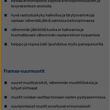
kestää erinomaisesti käyttöä erikoispinnoituksen ja
levyrakenteen ansiosta
hyvä vastustuskyky halkeilua ja tärytysvahinkoja
vastaan vähentää jälkiä valmissa betonipinnassa
vähemmän jälkitöitä koska ei halkeamia ja
huomattavasti vähemmän naulanreikien turpamisia
helppo ja nopea (väli-)puhdistus myös painepesurilla
Framax-suur­muo­tit
suuret muottiyksiköt, vähemmän muottiliitoksia ja
lyhyet siirtoajat
muotit voidaan asettaa toisiaan vasten pystyasennossa
suuripintaiset muotit soveltuvat erinomaisesti