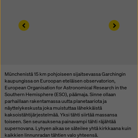
tehokkaita oikeussuojakeinoja. Voit hylätä kaikki
suostumusta edellyttävät evästeet napsauttamalla
”Hylkää” tai säätämällä
evästeasetuksia
napsauttamalla evästeasetuksia tämän
Left
Right
verkkosivuston alareunassa ja käyttämällä vastaavia
valintaruutuja. Voit peruuttaa suostumuksesi milloin
tahansa tulevin vaikutuksin ja ilmoittamatta syytä
klikkaamalla tämän verkkosivuston alaosassa olevaa
evästeasetuksia
.
Löydät lisätietoja evästeistämme
Münchenistä 15 km pohjoiseen sijaitsevassa Garchingin
tietosuojakäytännöstämme
. Tarjoamme sinulle myös
kaupungissa on Euroopan eteläisen observatorion,
mahdollisuuden valita evästeet (evästeiden
European Organisation for Astronomical Research in the
lisäasetukset).
Southern Hemisphere (ESO), päämaja. Sinne ollaan
parhaillaan rakentamassa uutta planetaariota ja
näyttelykeskusta joka muistuttaa lähekkäistä
kaksoistähtijärjestelmää. Yksi tähti siirtää massansa
toiseen. Sen seurauksena painavampi tähti räjähtää
supernovana. Lyhyen aikaa se säteilee yhtä kirkkaana kuin
kaikkien linnunradan tähtien valo yhteensä.