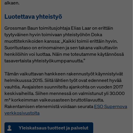
alkaen.
Luotettava yhteistyö
Grossman Baun toimitusjohtaja Elias Laar on erittäin
tyytyväinen hyvin toimivaan yhteistyöhön Doka
muottiteknikoiden kanssa: „Kaikki toimii erittäin hyvin.
Suoritustaso on erinomainen ja sen takana vaikuttaviin
henkilöihin voi luottaa. Näin me toteutamme käytännössä
tasavertaista yhteistyökumppanuutta.”
Tämän vaikuttavan hankkeen rakennustyöt käynnistyivät
helmikuussa 2015. Siitä lähtien työt ovat edenneet hyvää
vauhtia. Avajaisten suunniteltu ajankohta on vuoden 2017
keskivaiheilla. Siihen mennessä on valmistunut yli 30.000
m³ korkeimman vaikeusasteen bruttotilavuutta.
Rakentamisen etenemistä voidaan seurata
ESO Supernova
verkkosivustolta
Yleiskatsaus tuotteet ja palvelut