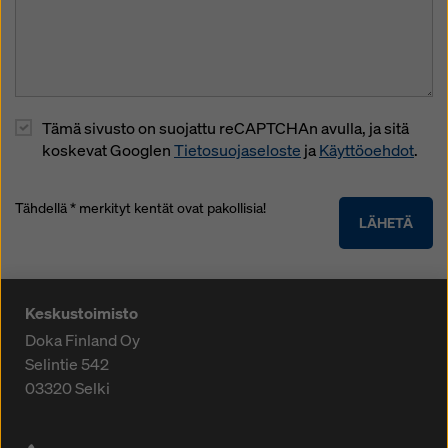
Tämä sivusto on suojattu reCAPTCHAn avulla, ja sitä
koskevat Googlen
Tietosuojaseloste
ja
Käyttöoehdot
.
Tähdellä * merkityt kentät ovat pakollisia!
LÄHETÄ
Keskustoimisto
Doka Finland Oy
Selintie 542
03320
Selki