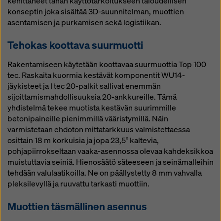
kehittäneet tähän käyttötarkoitukseen taloudellisen
konseptin joka sisältää 3D-suunnitelman, muottien
asentamisen ja purkamisen sekä logistiikan.
Tehokas koottava suurmuotti
Rakentamiseen käytetään koottavaa suurmuottia Top 100
tec. Raskaita kuormia kestävät komponentit WU14-
jäykisteet ja I tec 20-palkit sallivat enemmän
sijoittamismahdollisuuksia 20-ankkureille. Tämä
yhdistelmä tekee muotista kestävän suurimmille
betonipaineille pienimmillä vääristymillä. Näin
varmistetaan ehdoton mittatarkkuus valmistettaessa
osittain 18 m korkuisia ja jopa 23,5° kaltevia,
pohjapiirrokseltaan vaaka-asennossa olevaa kahdeksikkoa
muistuttavia seiniä. Hienosäätö säteeseen ja seinämalleihin
tehdään valulaatikoilla. Ne on päällystetty 8 mm vahvalla
pleksilevyllä ja ruuvattu tarkasti muottiin.
Muottien täsmällinen asennus