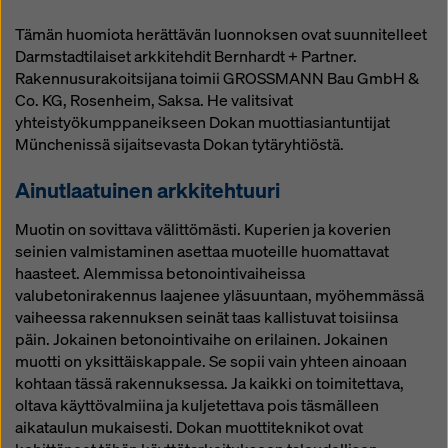
Tämän huomiota herättävän luonnoksen ovat suunnitelleet
Darmstadtilaiset arkkitehdit Bernhardt + Partner.
Rakennusurakoitsijana toimii GROSSMANN Bau GmbH &
Co. KG, Rosenheim, Saksa. He valitsivat
yhteistyökumppaneikseen Dokan muottiasiantuntijat
Münchenissä sijaitsevasta Dokan tytäryhtiöstä.
Ainutlaatuinen arkkitehtuuri
Muotin on sovittava välittömästi. Kuperien ja koverien
seinien valmistaminen asettaa muoteille huomattavat
haasteet. Alemmissa betonointivaiheissa
valubetonirakennus laajenee yläsuuntaan, myöhemmässä
vaiheessa rakennuksen seinät taas kallistuvat toisiinsa
päin. Jokainen betonointivaihe on erilainen. Jokainen
muotti on yksittäiskappale. Se sopii vain yhteen ainoaan
kohtaan tässä rakennuksessa. Ja kaikki on toimitettava,
oltava käyttövalmiina ja kuljetettava pois täsmälleen
aikataulun mukaisesti. Dokan muottiteknikot ovat