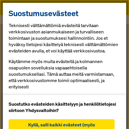
Doka
Suostumusevästeet
Doka
Uutishuone
Doka muotittaa kaksoistähtijärjestelmän.
Teknisesti välttämättömiä evästeitä tarvitaan
verkkosivuston asianmukaiseen ja turvalliseen
Doka muotittaa
toimintaan ja suostumuksesi hallinnointiin. Jos et
hyväksy tietojesi käsittelyä teknisesti välttämättömien
evästeiden avulla, et voi käyttää verkkosivustoa.
kaksoistähtijärj
Käytämme myös muita evästeitä ja kolmannen
estelmän.
osapuolen sovelluksia vapaaehtoisella
suostumuksellasi. Tämä auttaa meitä varmistamaan,
että verkkosivustomme toimii optimaalisesti, ja
erityisesti
01.03.2016 |
Lehdistö
parannamme jatkuvasti verkkosivustomme
toiminnallisuutta (toiminnalliset ja tilastolliset
Suostutko evästeiden käsittelyyn ja henkilötietojesi
evästeet),
Download: Press release
siirtoon Yhdysvaltoihin?
sujuvan ostoprosessin helpottamiseksi Doka-
verkkokauppaa käytettäessä (toiminnalliset ja
Kyllä, salli kaikki evästeet (myös