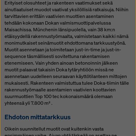
Erityiset olosuhteet ja rakenteen vaatimukset sekä
ainutlaatuiset muodot vaativat yksilöllisiä ratkaisuja. Niihin
tarvittavien erittäin vaativien muottien asentaminen
tehdään kokonaan Dokan valmismuottipalvelussa
Maisachissa. Münchenin länsipuolella, vain 38 km:n
etäisyydellä rakennustyömaalta, valmistetaan kaikki nämä
monimutkaiset seinämuotit ehdottomana tarkkuustyönä.
Muotit asennetaan ja toimitetaan just-in-time ja just-in-
sequence täsmällisesti sovitettuna rakentamisen
etenemiseen. Vain yhden ainoan betonoinnin jälkeen
muotit palaavat takaisin Doka tytäryhtiöön missä ne
asennetaan uudelleen seuraavan käyttötilanteen mittojen
mukaisesti. Rakenteen valmistuttua tulee Doka-tiimin tälle
rakennustyömaalle asentamien vaativien koottavien
suurmuottien Top 100 tec kokonaismäärä olemaan
yhteensä yli 7.800 m² .
Ehdoton mittatarkkuus
Oikein suunnitellut muotit ovat kuitenkin vasta
ensimmäinen vaihe. Aivan yhtä tärkeää on asettaa ne