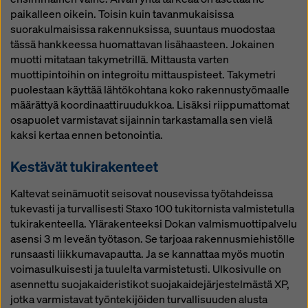
paikalleen oikein. Toisin kuin tavanmukaisissa
suorakulmaisissa rakennuksissa, suuntaus muodostaa
tässä hankkeessa huomattavan lisähaasteen. Jokainen
muotti mitataan takymetrillä. Mittausta varten
muottipintoihin on integroitu mittauspisteet. Takymetri
puolestaan käyttää lähtökohtana koko rakennustyömaalle
määrättyä koordinaattiruudukkoa. Lisäksi riippumattomat
osapuolet varmistavat sijainnin tarkastamalla sen vielä
kaksi kertaa ennen betonointia.
Kestävät tukirakenteet
Kaltevat seinämuotit seisovat nousevissa työtahdeissa
tukevasti ja turvallisesti Staxo 100 tukitornista valmistetulla
tukirakenteella. Ylärakenteeksi Dokan valmismuottipalvelu
asensi 3 m leveän työtason. Se tarjoaa rakennusmiehistölle
runsaasti liikkumavapautta. Ja se kannattaa myös muotin
voimasulkuisesti ja tuulelta varmistetusti. Ulkosivulle on
asennettu suojakaideristikot suojakaidejärjestelmästä XP,
jotka varmistavat työntekijöiden turvallisuuden alusta