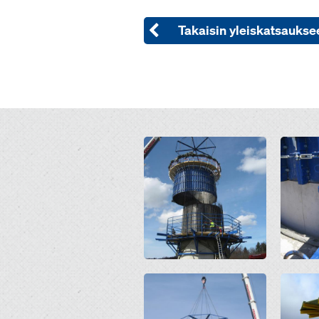
Takaisin yleiskatsaukse
Open
Open
Open
Open