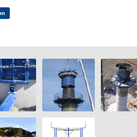
en
Open
Open
Open