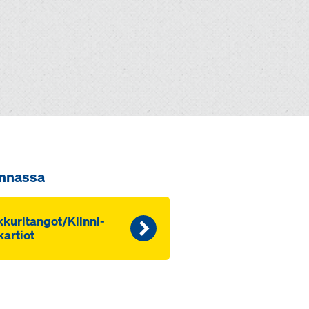
innassa
ku­ri­tan­got/Kiin­ni­
kar­tiot