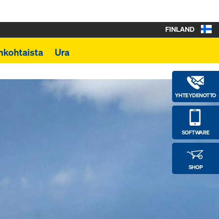
FINLAND
nkohtaista
Ura
YHTEYDENOTTO
SOFTWARE
SHOP