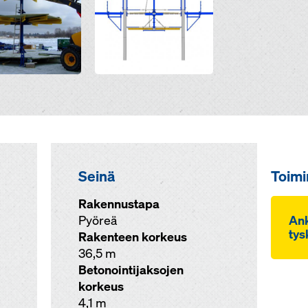
Seinä
Toim
Rakennustapa
Pyöreä
Ank­
tys­
Rakenteen korkeus
36,5 m
Betonointijaksojen
korkeus
4,1 m