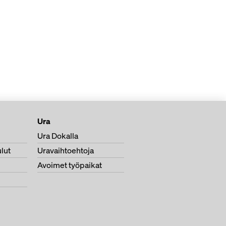
Ura
Ura Dokalla
lut
Uravaihtoehtoja
Avoimet työpaikat