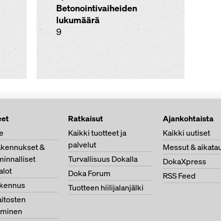
Betonointivaiheiden
lukumäärä
9
et
Ratkaisut
Ajankohtaista
e
Kaikki tuotteet ja
Kaikki uutiset
palvelut
akennukset &
Messut & aikatau
minnalliset
Turvallisuus Dokalla
DokaXpress
alot
Doka Forum
RSS Feed
akennus
Tuotteen hiilijalanjälki
itosten
aminen