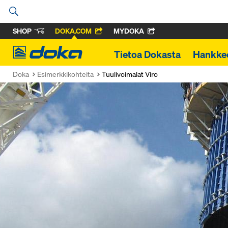
SHOP
DOKA.COM
MYDOKA
Doka
Tietoa Dokasta
Hankke
Doka
Esimerkkikohteita
Tuulivoimalat Viro