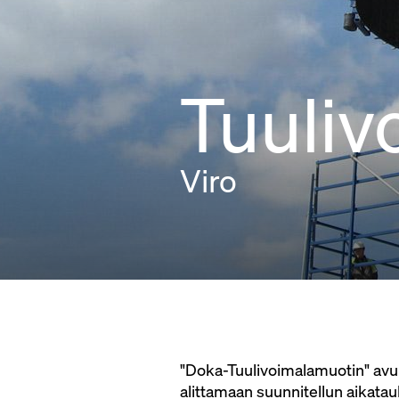
Tuuliv
Viro
"Doka-Tuulivoimalamuotin" avul
alittamaan suunnitellun aikatau