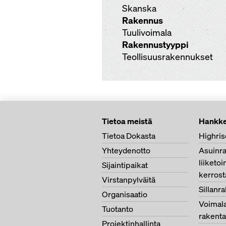
Skanska
Rakennus
Tuulivoimala
Rakennustyyppi
Teollisuusrakennukset
Tietoa meistä
Hankke
Tietoa Dokasta
Highris
Yhteydenotto
Asuinr
liiketoi
Sijaintipaikat
kerrost
Virstanpylväitä
Sillanr
Organisaatio
Voimala
Tuotanto
rakent
Projektinhallinta