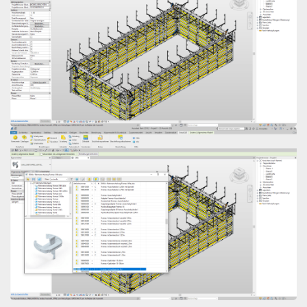
Open
Open