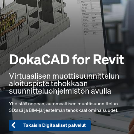
DokaCAD
for Revit
Virtuaalisen muottisuunnittelun
aloituspiste tehokkaan
suunnitteluohjelmiston avulla
Yhdistää nopean, automaattisen muottisuunnittelun
3D:ssä ja BIM-järjestelmän tehokkaat ominaisuudet.
Takaisin Digitaaliset palvelut