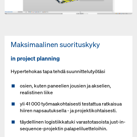
Maksimaalinen suorituskyky
in project planning
Hypertehokas tapa tehdä suunnittelutyötäsi
osien, kuten paneelien jousien ja akselien,
realistinen liike
yli 41 000 työmaakohtaisesti testattua ratkaisua
hiiren napsautuksella - ja projektikohtaisesti.
täydellinen logistiikkatuki varastotasoista just-in-
sequence-projektin palapeliluetteloihin.