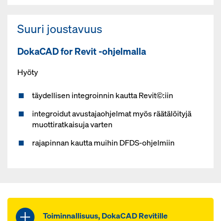
Suuri joustavuus
DokaCAD for Revit -ohjelmalla
Hyöty
täydellisen integroinnin kautta Revit©:iin
integroidut avustajaohjelmat myös räätälöityjä
muottiratkaisuja varten
rajapinnan kautta muihin DFDS-ohjelmiin
Toiminnallisuus, DokaCAD Revitille