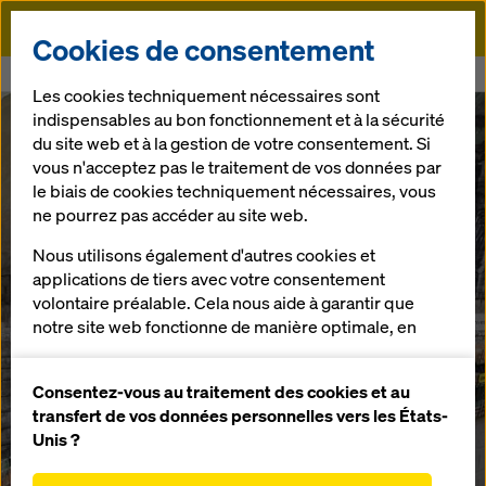
Doka
Cookies de consentement
Doka
Newsroom
Doka obtient la note « Argent » d'EcoVadis
Les cookies techniquement nécessaires sont
indispensables au bon fonctionnement et à la sécurité
On the way to Net Zero by 2040
du site web et à la gestion de votre consentement. Si
Doka obtient la
vous n'acceptez pas le traitement de vos données par
le biais de cookies techniquement nécessaires, vous
note « Argent »
ne pourrez pas accéder au site web.
Nous utilisons également d'autres cookies et
d'EcoVadis
applications de tiers avec votre consentement
volontaire préalable. Cela nous aide à garantir que
notre site web fonctionne de manière optimale, en
particulier
09.04.2026 |
Presse
améliorer en permanence la fonctionnalité de
Consentez-vous au traitement des cookies et au
notre site web (cookies fonctionnels et
transfert de vos données personnelles vers les États-
Download | Press kit
statistiques),
Unis ?
faciliter le processus d'achat lors de l'utilisation de