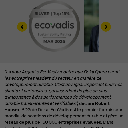
manière soient soumises à l'accès des autorités de
ces pays tiers à des fins de contrôle et de surveillance
et qu'il n'y ait pas de recours juridique efficace contre
cela. Vous pouvez rejeter tous les cookies nécessitant
Left
Right
un consentement en cliquant sur « Rejeter » ou en
ajustant vos
paramètres de cookies
en cliquant sur les
paramètres de cookies au bas de ce site web et en
utilisant les cases à cocher correspondantes. Vous
pouvez révoquer votre consentement à tout moment,
avec effet futur et sans indication de motif, en cliquant
sur
paramètres de cookies
au bas de ce site web.
"La note Argent d’EcoVadis montre que Doka figure parmi
Vous trouverez de plus amples informations sur nos
les entreprises leaders du secteur en matière de
cookies
dans notre politique de confidentialité
. Nous
développement durable. C’est un signal important pour nos
vous offrons également la possibilité de sélectionner
clients et partenaires, qui accordent de plus en plus
vos cookies (paramètres avancés des cookies).
d’importance à des performances de développement
durable transparentes et vérifiables"
, déclare
Robert
Hauser
, PDG de Doka. EcoVadis est le premier fournisseur
mondial de notations de développement durable et gère un
réseau de plus de 150 000 entreprises évaluées. Dans