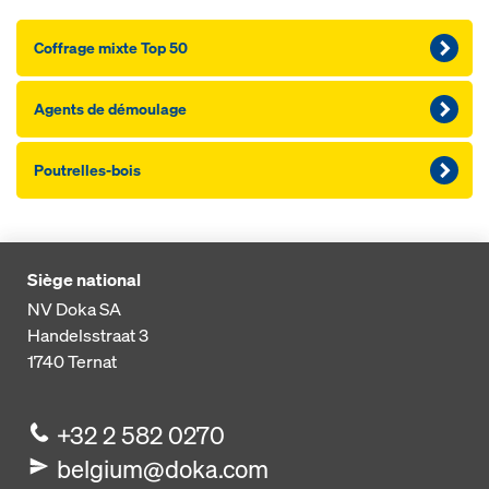
Coffrage mixte Top 50
Agents de démoulage
Poutrelles-bois
Siège national
NV Doka SA
Handelsstraat 3
1740
Ternat
+32 2 582 0270
belgium@doka.com