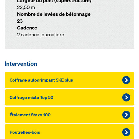
Largeur du pont (superstructure)
22,50 m
Nombre de levées de bétonnage
23
Cadence
2 cadence journalière
Intervention
Coffrage autogrimpant SKE plus
Coffrage mixte Top 50
Étaiement Staxo 100
Poutrelles-bois