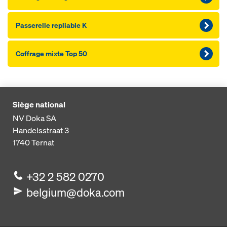
Passerelle repliable K
Coffrage mixte Top 50
Siège national
NV Doka SA
Handelsstraat 3
1740
Ternat
+32 2 582 0270
belgium@doka.com