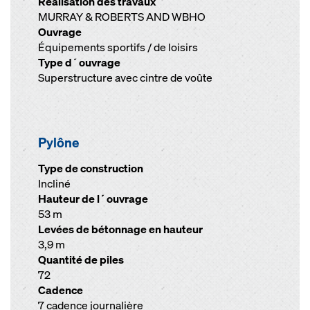
Réalisation des travaux
MURRAY & ROBERTS AND WBHO
Ouvrage
Équipements sportifs / de loisirs
Type d´ouvrage
Superstructure avec cintre de voûte
Pylône
Type de construction
Incliné
Hauteur de l´ouvrage
53 m
Levées de bétonnage en hauteur
3,9 m
Quantité de piles
72
Cadence
7 cadence journalière