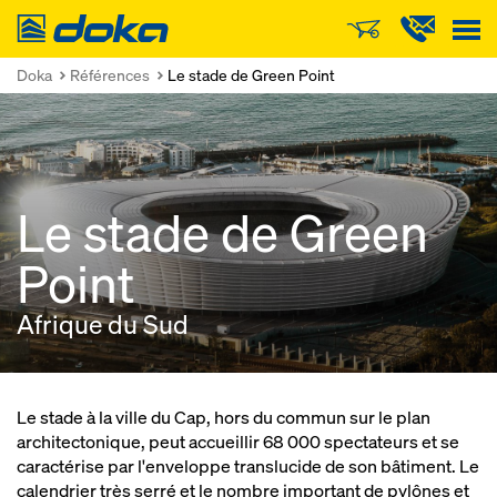
Doka
Doka
Références
Le stade de Green Point
Le stade de Green
Point
Afrique du Sud
Le stade à la ville du Cap, hors du commun sur le plan
architectonique, peut accueillir 68 000 spectateurs et se
caractérise par l'enveloppe translucide de son bâtiment. Le
calendrier très serré et le nombre important de pylônes et