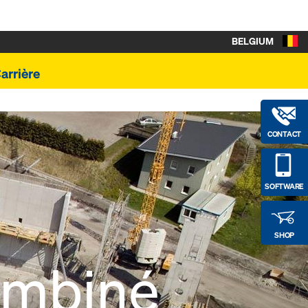
BELGIUM
arrière
CONTACT
SOFTWARE
SHOP
combiné