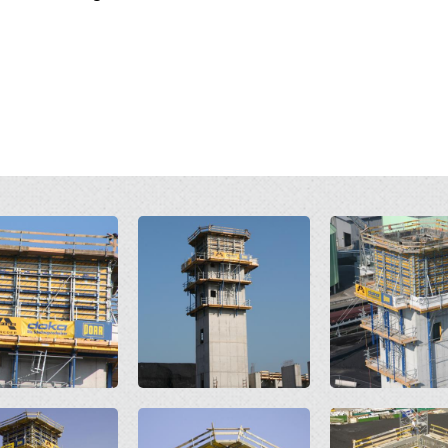
Open
Open
Open
Open