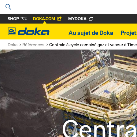
SHOP
DOKA.COM
MYDOKA
Doka
Au sujet de Doka
Projet
Doka
Références
Centrale à cycle combiné gaz et vapeur à Tim
Centra