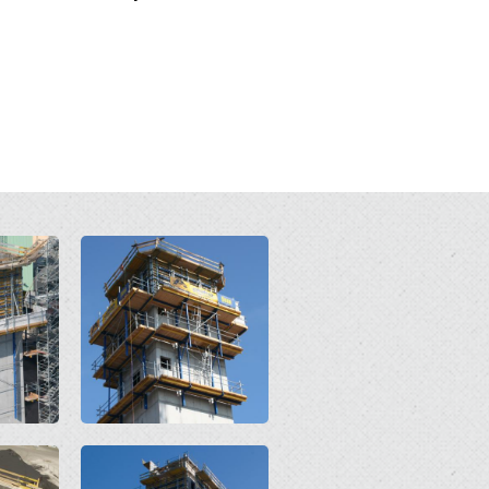
Open
Open