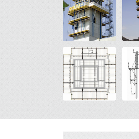
Open
Open