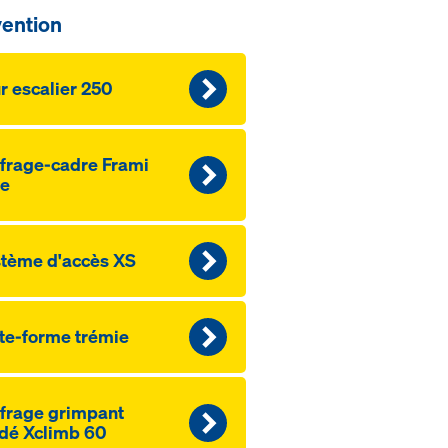
vention
r escalier 250
frage-cadre Frami
fe
tème d'accès XS
te-forme trémie
frage grimpant
dé Xclimb 60