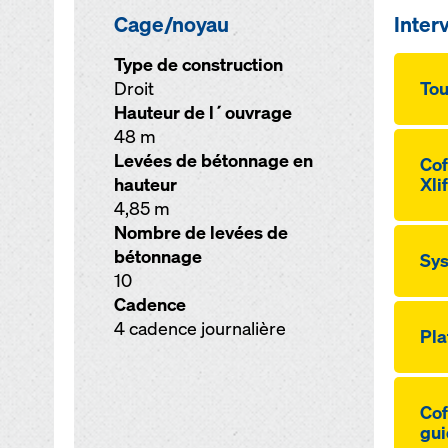
Cage/noyau
Inter
Type de construction
Droit
Tou
Hauteur de l´ouvrage
48 m
Levées de bétonnage en
Cof
hauteur
Xli
4,85 m
Nombre de levées de
bétonnage
Sys
10
Cadence
4 cadence journalière
Pla
Cof
gui