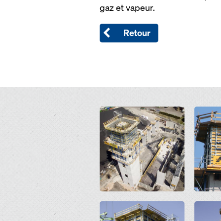
gaz et vapeur.
Retour
Open
Open
Open
Open