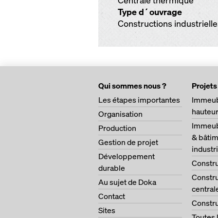
Centrale thermique
Type d´ouvrage
Constructions industriell
Qui sommes nous ?
Projets
Les étapes importantes
Immeub
hauteu
Organisation
Immeubl
Production
& bâtim
Gestion de projet
industri
Développement
Constru
durable
Constru
Au sujet de Doka
central
Contact
Constru
Sites
Toutes 