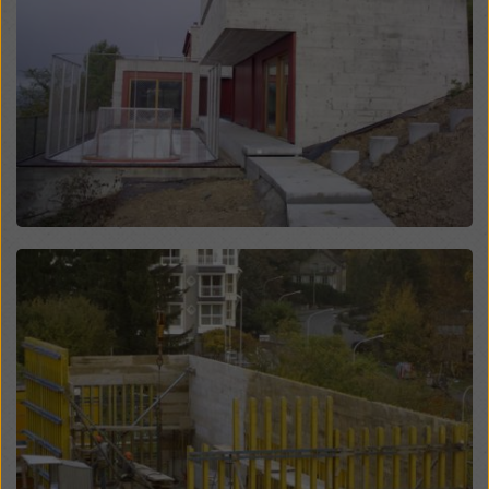
manière soient soumises à l'accès des autorités de
ces pays tiers à des fins de contrôle et de surveillance
et qu'il n'y ait pas de recours juridique efficace contre
cela. Vous pouvez rejeter tous les cookies nécessitant
un consentement en cliquant sur « Rejeter » ou en
ajustant vos
paramètres de cookies
en cliquant sur les
paramètres de cookies au bas de ce site web et en
utilisant les cases à cocher correspondantes. Vous
pouvez révoquer votre consentement à tout moment,
avec effet futur et sans indication de motif, en cliquant
sur
paramètres de cookies
au bas de ce site web.
Open
Vous trouverez de plus amples informations sur nos
cookies
dans notre politique de confidentialité
. Nous
vous offrons également la possibilité de sélectionner
vos cookies (paramètres avancés des cookies).