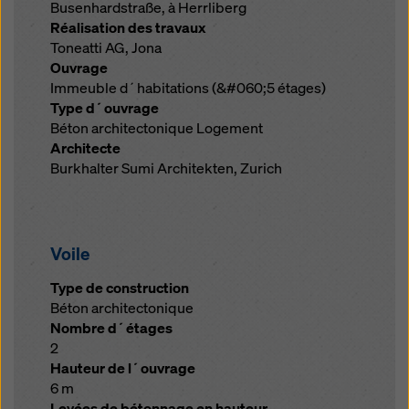
Busenhardstraße, à Herrliberg
Réalisation des travaux
Toneatti AG, Jona
Ouvrage
Immeuble d´habitations (&#060;5 étages)
Type d´ouvrage
Béton architectonique Logement
Architecte
Burkhalter Sumi Architekten, Zurich
Voile
Type de construction
Béton architectonique
Nombre d´étages
2
Hauteur de l´ouvrage
6 m
Levées de bétonnage en hauteur