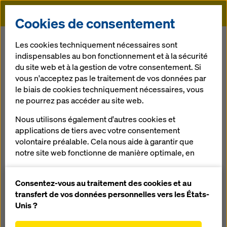
Doka
Cookies de consentement
Doka
Références
Habitations Han Bit
Les cookies techniquement nécessaires sont
indispensables au bon fonctionnement et à la sécurité
du site web et à la gestion de votre consentement. Si
vous n'acceptez pas le traitement de vos données par
le biais de cookies techniquement nécessaires, vous
ne pourrez pas accéder au site web.
Habitations Han Bit
Nous utilisons également d'autres cookies et
applications de tiers avec votre consentement
Suisse
volontaire préalable. Cela nous aide à garantir que
notre site web fonctionne de manière optimale, en
particulier
améliorer en permanence la fonctionnalité de
Consentez-vous au traitement des cookies et au
notre site web (cookies fonctionnels et
transfert de vos données personnelles vers les États-
statistiques),
Unis ?
Le lotissement pavillonnaire « Han Bit » à Herrliberg,
faciliter le processus d'achat lors de l'utilisation de
composé de trois habitations. Toutes les surfaces des