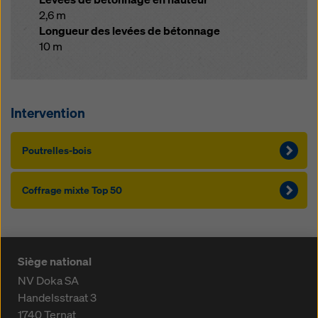
2,6 m
Longueur des levées de bétonnage
10 m
Intervention
Poutrelles-bois
Coffrage mixte Top 50
Siège national
NV Doka SA
Handelsstraat 3
1740
Ternat