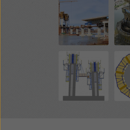
Open
Open