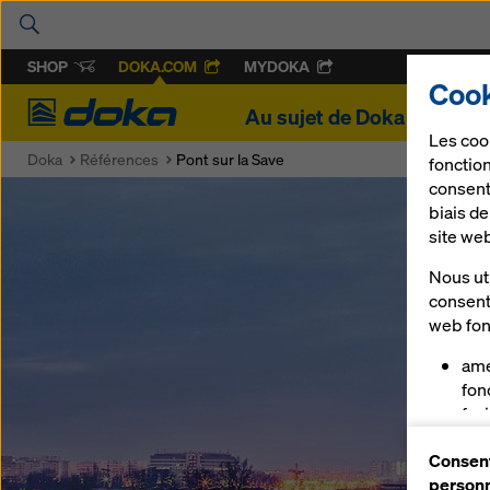
SHOP
DOKA.COM
MYDOKA
Cook
Doka
Au sujet de Doka
Projet
Les coo
Doka
Références
Pont sur la Save
fonction
consent
biais d
site we
Nous uti
consent
web fon
amé
fon
faci
Dok
Consent
vou
personn
cer