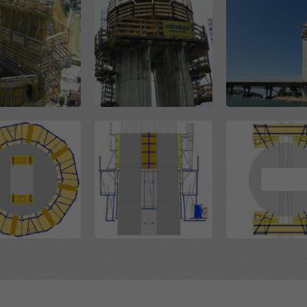
Open
Open