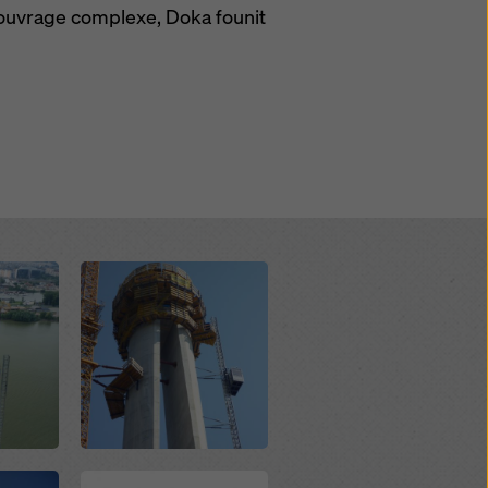
l'ouvrage complexe, Doka founit
de
Open
Open