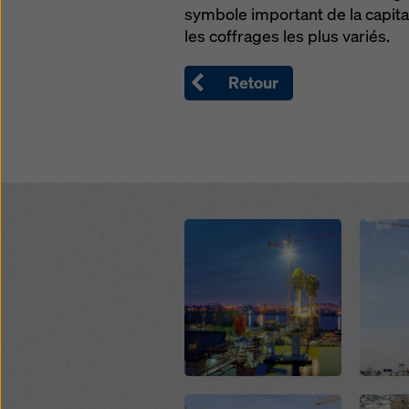
symbole important de la capita
politiqu
les coffrages les plus variés.
sélecti
Retour
Open
Open
Open
Open