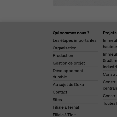
Qui sommes nous ?
Projets
Les étapes importantes
Immeub
hauteu
Organisation
Immeubl
Production
& bâtim
Gestion de projet
industri
Développement
Constru
durable
Constru
Au sujet de Doka
central
Contact
Constru
Sites
Toutes 
Filiale à Ternat
Filiale à Tielt