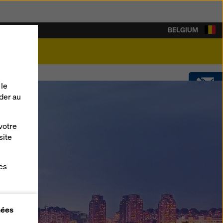
BELGIUM
arrière
 le
der au
CONTACT
votre
SOFTWARE
site
es
SHOP
gne
nées
r