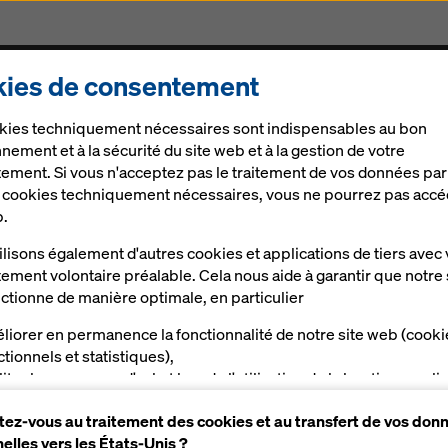
ies de consentement
s
Solutions
Solutions Digitales
Actualités
C
kies techniquement nécessaires sont indispensables au bon
nement et à la sécurité du site web et à la gestion de votre
ement. Si vous n'acceptez pas le traitement de vos données par
e cookies techniquement nécessaires, vous ne pourrez pas accé
b.
lisons également d'autres cookies et applications de tiers avec 
ement volontaire préalable. Cela nous aide à garantir que notre 
ctionne de manière optimale, en particulier
liorer en permanence la fonctionnalité de notre site web (cooki
ctionnels et statistiques),
liter le processus d'achat lors de l'utilisation de la boutique en li
a (cookies fonctionnels et statistiques),
ez-vous au traitement des cookies et au transfert de vos don
s proposer, en tant qu'utilisateur, des publicités appropriées su
elles vers les États-Unis ?
taines plateformes (cookies de marketing).