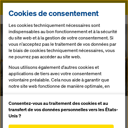
Doka
Cookies de consentement
Doka
Références
Tunnel à Wolfsberg
Les cookies techniquement nécessaires sont
indispensables au bon fonctionnement et à la sécurité
du site web et à la gestion de votre consentement. Si
vous n'acceptez pas le traitement de vos données par
le biais de cookies techniquement nécessaires, vous
ne pourrez pas accéder au site web.
Nous utilisons également d'autres cookies et
Tunnel à Wolfsberg
applications de tiers avec votre consentement
volontaire préalable. Cela nous aide à garantir que
Autriche
notre site web fonctionne de manière optimale, en
particulier
améliorer en permanence la fonctionnalité de
Consentez-vous au traitement des cookies et au
Ce projet a consisté dans leen un reconditionnement
notre site web (cookies fonctionnels et
transfert de vos données personnelles vers les États-
général du tunnel à Wolfsberg sur l'autoroute A10 Tauern.
statistiques),
Unis ?
Une zone ouverte d'une longueur de 211m, suivie d'une
faciliter le processus d'achat lors de l'utilisation de
zone de galerie d'une longueur de 428 m furent réalisées