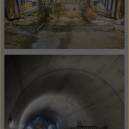
manière soient soumises à l'accès des autorités de
ces pays tiers à des fins de contrôle et de surveillance
et qu'il n'y ait pas de recours juridique efficace contre
cela. Vous pouvez rejeter tous les cookies nécessitant
un consentement en cliquant sur « Rejeter » ou en
ajustant vos
paramètres de cookies
en cliquant sur les
paramètres de cookies au bas de ce site web et en
utilisant les cases à cocher correspondantes. Vous
pouvez révoquer votre consentement à tout moment,
Open
avec effet futur et sans indication de motif, en cliquant
sur
paramètres de cookies
au bas de ce site web.
Vous trouverez de plus amples informations sur nos
cookies
dans notre politique de confidentialité
. Nous
vous offrons également la possibilité de sélectionner
vos cookies (paramètres avancés des cookies).