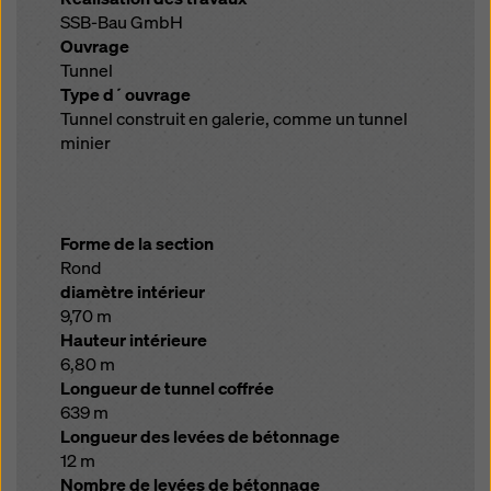
SSB-Bau GmbH
Ouvrage
Tunnel
Type d´ouvrage
Tunnel construit en galerie, comme un tunnel
minier
Forme de la section
Rond
diamètre intérieur
9,70 m
Hauteur intérieure
6,80 m
Longueur de tunnel coffrée
639 m
Longueur des levées de bétonnage
12 m
Nombre de levées de bétonnage