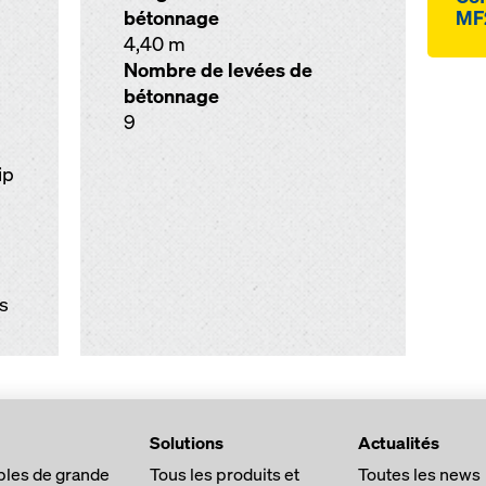
bétonnage
MF
4,40 m
Nombre de levées de
bétonnage
9
ip
es
Solutions
Actualités
les de grande
Tous les produits et
Toutes les news