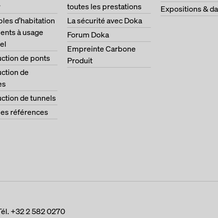
r
toutes les prestations
Expositions & da
es d’habitation
La sécurité avec Doka
ents à usage
Forum Doka
el
Empreinte Carbone
ction de ponts
Produit
ction de
es
ction de tunnels
les références
Tél.
+32 2 582 0270