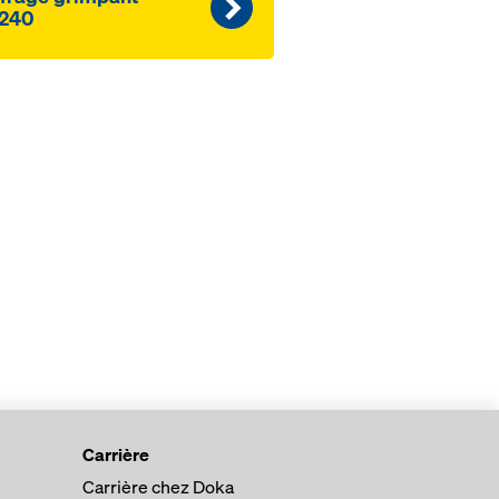
240
Carrière
Carrière chez Doka