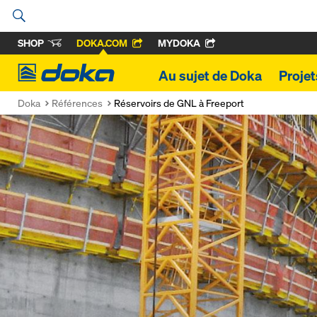
SHOP
DOKA.COM
MYDOKA
Doka
Au sujet de Doka
Projet
Doka
Références
Réservoirs de GNL à Freeport