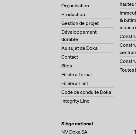
hauteu
Organisation
Immeubl
Production
& bâtim
Gestion de projet
industri
Développement
Constru
durable
Constru
Au sujet de Doka
central
Contact
Constru
Sites
Toutes 
Filiale à Ternat
Filiale à Tielt
Code de conduite Doka
Integrity Line
Siège national
NV Doka SA