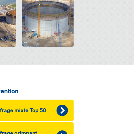
vention
frage mixte Top 50
frage grimpant