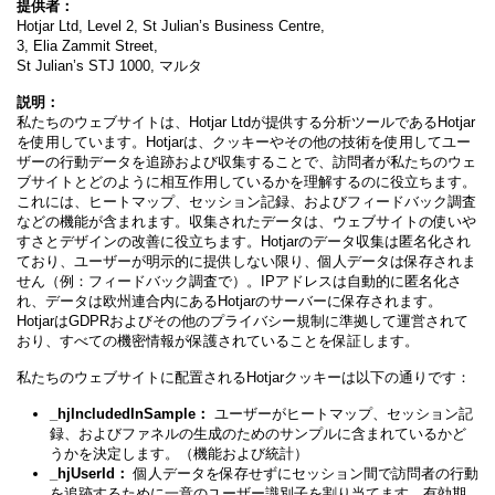
提供者：
Hotjar Ltd, Level 2, St Julian’s Business Centre,
3, Elia Zammit Street,
St Julian’s STJ 1000, マルタ
説明：
私たちのウェブサイトは、Hotjar Ltdが提供する分析ツールであるHotjar
を使用しています。Hotjarは、クッキーやその他の技術を使用してユー
ザーの行動データを追跡および収集することで、訪問者が私たちのウェ
ブサイトとどのように相互作用しているかを理解するのに役立ちます。
これには、ヒートマップ、セッション記録、およびフィードバック調査
などの機能が含まれます。収集されたデータは、ウェブサイトの使いや
すさとデザインの改善に役立ちます。Hotjarのデータ収集は匿名化され
ており、ユーザーが明示的に提供しない限り、個人データは保存されま
せん（例：フィードバック調査で）。IPアドレスは自動的に匿名化さ
れ、データは欧州連合内にあるHotjarのサーバーに保存されます。
HotjarはGDPRおよびその他のプライバシー規制に準拠して運営されて
おり、すべての機密情報が保護されていることを保証します。
私たちのウェブサイトに配置されるHotjarクッキーは以下の通りです：
_hjIncludedInSample：
ユーザーがヒートマップ、セッション記
録、およびファネルの生成のためのサンプルに含まれているかど
うかを決定します。（機能および統計）
_hjUserId：
個人データを保存せずにセッション間で訪問者の行動
を追跡するために一意のユーザー識別子を割り当てます。有効期