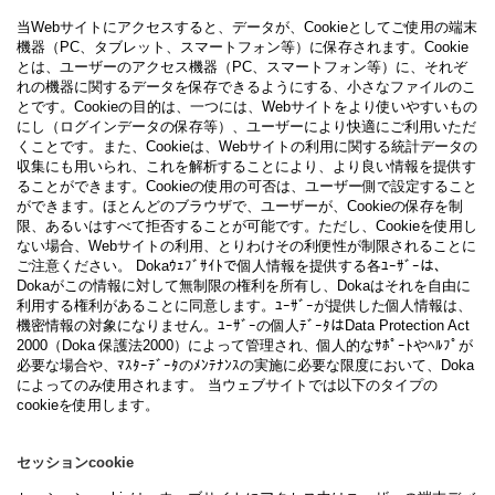
当Webサイトにアクセスすると、データが、Cookieとしてご使用の端末
機器（PC、タブレット、スマートフォン等）に保存されます。Cookie
とは、ユーザーのアクセス機器（PC、スマートフォン等）に、それぞ
れの機器に関するデータを保存できるようにする、小さなファイルのこ
とです。Cookieの目的は、一つには、Webサイトをより使いやすいもの
にし（ログインデータの保存等）、ユーザーにより快適にご利用いただ
くことです。また、Cookieは、Webサイトの利用に関する統計データの
収集にも用いられ、これを解析することにより、より良い情報を提供す
ることができます。Cookieの使用の可否は、ユーザー側で設定すること
ができます。ほとんどのブラウザで、ユーザーが、Cookieの保存を制
限、あるいはすべて拒否することが可能です。ただし、Cookieを使用し
ない場合、Webサイトの利用、とりわけその利便性が制限されることに
ご注意ください。 Dokaｳｪﾌﾞｻｲﾄで個人情報を提供する各ﾕｰｻﾞｰは、
Dokaがこの情報に対して無制限の権利を所有し、Dokaはそれを自由に
利用する権利があることに同意します。ﾕｰｻﾞｰが提供した個人情報は、
機密情報の対象になりません。ﾕｰｻﾞｰの個人ﾃﾞｰﾀはData Protection Act
2000（Doka 保護法2000）によって管理され、個人的なｻﾎﾟｰﾄやﾍﾙﾌﾟが
必要な場合や、ﾏｽﾀｰﾃﾞｰﾀのﾒﾝﾃﾅﾝｽの実施に必要な限度において、Doka
によってのみ使用されます。 当ウェブサイトでは以下のタイプの
cookieを使用します。
セッションcookie