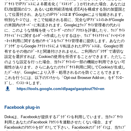
ﾌﾞｻｲﾄでIPｱﾄﾞﾚｽによる匿名化 (「ﾏｽｷﾝｸﾞ」) が行われた場合、あなたは
EU加盟国の1つ、あるいは欧州経済地域 (EEA)を構成する別の加盟国と
して位置付され、あなたのIPｱﾄﾞﾚｽはまずGoogleにより短縮されます。
特別なｹｰｽでは、そこで短縮される前に、完全なIPｱﾄﾞﾚｽのみがGoogle
の米国内のｻｰﾊﾞｰに転送されます。Googleはｳｪﾌﾞｻｲﾄ管理者の代わり
に、このような情報を使ってﾕｰｻﾞｰのｳｪﾌﾞｱｸｾｽを評価したり、ｳｪﾌﾞｻｲﾄ
ｱｸﾃｨﾋﾞﾃｨに関するﾚﾎﾟｰﾄ作成したりするほか、ｳｪﾌﾞｻｲﾄｱｸﾃｨﾋﾞﾃｨやｲﾝﾀ
ｰﾈｯﾄ利用に関する他のｻｰﾋﾞｽをｳｪﾌﾞｻｲﾄ管理者に提供します。あなたの
ﾌﾞﾗｳｻﾞからGoogle ｱﾅﾘﾃｨｸｽにより転送されたIPｱﾄﾞﾚｽは、Googleが所
有するその他のﾃﾞｰﾀと関連付けされません。ご利用のﾌﾞﾗｳｻﾞで適切な
設定を選択すれば、Cookieの使用を拒否することができます。ただしこ
のような設定を行った場合、当ｳｪﾌﾞｻｲﾄの一部の機能が利用できない可
能性があります。さらにあなたのｳｪﾌﾞｻｲﾄ利用に関してCookieが生成し
たﾃﾞｰﾀが、Googleにより入手・処理されるのを防ぐこともできます。
これを行うには、以下のﾘﾝｸから「Opt-out Browser Add-on」をﾀﾞｳﾝﾛｰ
ﾄﾞし、ｲﾝｽﾄｰﾙします。
https://tools.google.com/dlpage/gaoptout?hl=en
Facebook plug-in
Dokaは、Facebookが提供するﾌﾟﾗｸﾞｲﾝを利用しています。当ｳｪﾌﾞｻｲﾄ
利用とあなたのFacebook ｱｶｳﾝﾄを連動させたくない場合、まず
Facebookのｱｶｳﾝﾄをﾛｸﾞｵﾌして下さい。Facebookのﾌﾟﾗｸﾞｲﾝは、当ｳｪﾌﾞ