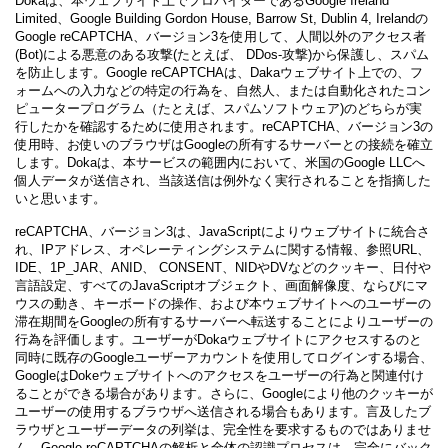
Dokaは、本ウェブサイト上でプロバイダーであるGoogle Ireland
Limited、Google Building Gordon House, Barrow St, Dublin 4, Irelandの
Google reCAPTCHA、バージョン3を使用して、人間以外のアクセス者
(Bot)による悪意のある攻撃(たとえば、 DDos-攻撃)から保護し、スパム
を防止します。Google reCAPTCHAは、Dakaウェブサイト上での、フ
ォームへの入力などの特定の行為を、自然人、または自動化されたコン
ピュータープログラム（たとえば、スパムソフトウェア)のどちらが実
行したかを確認するために使用されます。reCAPTCHA、バージョン3の
使用時、お使いのブラウザはGoogleの所有するサーバーとの接続を確立
します。Dokaは、本サービスの範囲内において、米国のGoogle LLCへ
個人データが送信され、当該送信は例外なく実行されることを指摘した
いと思います。
reCAPTCHA、バージョン3は、JavaScriptによりウェブサイトに統合さ
れ、IPアドレス、オペレーティングシステムに関する情報、参照URL、
IDE、1P_JAR、ANID、 CONSENT、NIDやDVなどのクッキー、日付や
言語設定、すべてのJavaScriptオブジェクト、画面解像度、ならびにマ
ウスの動き、キーボードの操作、および本ウェブサイトへのユーザーの
滞在期間をGoogleの所有するサーバーへ転送することによりユーザーの
行為を評価します。ユーザーがDokaウェブサイトにアクセスするのと
同時に既存のGoogleユーザーアカウントを使用してログインする場合、
GoogleはDokeウェブサイトへのアクセスをユーザーの行為と関連付け
ることができる場合があります。さらに、Googleにより他のクッキーが
ユーザーの使用するブラウザへ送信される場合もあります。言及したブ
ラウザとユーザーデータの列挙は、完全性を要求するものではありませ
ん。Google reCAPTCHAの解析と全体の認識プロセスは、完全にバック