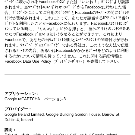
ﾍﾟｰｼﾞに表示されるFacebookのﾛｺﾞまたは「いいね！」ﾎﾞﾀﾝにより認識
されます。当ｳｪﾌﾞｻｲﾄのいずれかのﾍﾟｰｼﾞからFacebookにｱｸｾｽした場
合、ﾌﾟﾗｸﾞｲﾝによってご利用のﾌﾞﾗｳｻﾞとFacebookのｻｰﾊﾞｰの間にﾀﾞｲﾚｸ
ﾄﾘﾝｸが形成されます。これによって、あなたが該当するIPｱﾄﾞﾚｽで当ｳｪ
ﾌﾞｻｲﾄを利用したことがFacebookに伝わります。Facebookｱｶｳﾝﾄにﾛｸﾞ
ｲﾝしている時に、「いいね！」ﾎﾞﾀﾝを押すと、 当ｳｪﾌﾞｻｲﾄのｺﾝﾃﾝﾂをあ
なたのFacebook ﾌﾟﾛﾌｨｰﾙにﾘﾝｸさせることができます。これにより
Facebookで、あなたの当ｳｪﾌﾞｻｲﾄ利用とﾕｰｻﾞｰｱｶｳﾝﾄの関連付けが行わ
れます。ｳｪﾌﾞﾍﾟｰｼﾞのﾌﾟﾛﾊﾞｲﾀﾞｰである弊社は、このような方法で伝達
されるﾃﾞｰﾀの内容、あるいはFacebookがかかるﾃﾞｰﾀをどのように利用
するのかについて情報を持っていません。これに関する詳細情報は、
Facebook Data Use Policy（ﾌﾟﾗｲﾊﾞｼｰﾎﾟﾘｼｰ）を参照して下さい。
アプリケーション：
Google reCAPTCHA、バージョン3
プロバイダー：
Google Ireland Limited, Google Building Gordon House, Barrow St,
Dublin 4, Ireland
説明：