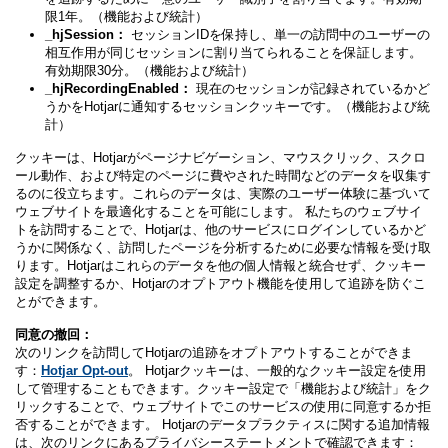
限1年。（機能および統計）
_hjSession：
セッションIDを保持し、単一の訪問中のユーザーの
相互作用が同じセッションに割り当てられることを保証します。
有効期限30分。（機能および統計）
_hjRecordingEnabled：
現在のセッションが記録されているかど
うかをHotjarに通知するセッションクッキーです。（機能および統
計）
クッキーは、Hotjarがページナビゲーション、マウスクリック、スクロ
ール動作、および特定のページに費やされた時間などのデータを収集す
るのに役立ちます。これらのデータは、実際のユーザー体験に基づいて
ウェブサイトを最適化することを可能にします。 私たちのウェブサイ
トを訪問することで、Hotjarは、他のサービスにログインしているかど
うかに関係なく、訪問したページを分析するために必要な情報を受け取
ります。Hotjarはこれらのデータを他の個人情報と統合せず、クッキー
設定を調整するか、Hotjarのオプトアウト機能を使用して追跡を防ぐこ
とができます。
同意の撤回：
次のリンクを訪問してHotjarの追跡をオプトアウトすることができま
す：
Hotjar Opt-out
。 Hotjarクッキーは、一般的なクッキー設定を使用
して管理することもできます。クッキー設定で「機能および統計」をク
リックすることで、ウェブサイトでこのサービスの使用に同意するか拒
否することができます。 Hotjarのデータプラクティスに関する追加情報
は、次のリンクにあるプライバシーステートメントで確認できます：