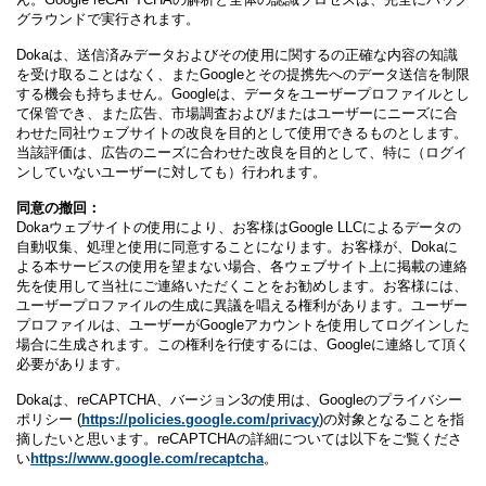
グラウンドで実行されます。
Dokaは、送信済みデータおよびその使用に関するの正確な内容の知識
を受け取ることはなく、またGoogleとその提携先へのデータ送信を制限
する機会も持ちません。Googleは、データをユーザープロファイルとし
て保管でき、また広告、市場調査および/またはユーザーにニーズに合
わせた同社ウェブサイトの改良を目的として使用できるものとします。
当該評価は、広告のニーズに合わせた改良を目的として、特に（ログイ
ンしていないユーザーに対しても）行われます。
同意の撤回：
Dokaウェブサイトの使用により、お客様はGoogle LLCによるデータの
自動収集、処理と使用に同意することになります。お客様が、Dokaに
よる本サービスの使用を望まない場合、各ウェブサイト上に掲載の連絡
先を使用して当社にご連絡いただくことをお勧めします。お客様には、
ユーザープロファイルの生成に異議を唱える権利があります。ユーザー
プロファイルは、ユーザーがGoogleアカウントを使用してログインした
場合に生成されます。この権利を行使するには、Googleに連絡して頂く
必要があります。
Dokaは、reCAPTCHA、バージョン3の使用は、Googleのプライバシー
ポリシー (
https://policies.google.com/privacy
)の対象となることを指
摘したいと思います。reCAPTCHAの詳細については以下をご覧くださ
い
https://www.google.com/recaptcha
。