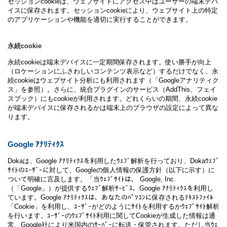
セッションcookieは、ウェブサイトにアクセス中はユーザーの端末デバ
イスに保存されます。セッションcookieにより、ウェブサイト上の特定
のアプリケーションや機能を適切に実行することができます。
永続cookie
永続cookieは端末デバイスに一定期間保存されます。使い勝手が向上
（ロケーションにふさわしいコンテンツ表示など）するだけでなく、永
続cookieはウェブサイト分析にも利用されます（「Googleアナリティク
ス」を参照）。さらに、統合プラグインのサービス（AddThis、フェイ
スブック）にもcookieが利用されます。どれくらいの期間、永続cookie
が端末デバイスに保存されるかは端末上のブラウザの設定によって異な
ります。
Google ｱﾅﾘﾃｨｸｽ
Dokaは、Google ｱﾅﾘﾃｨｸｽを利用したｳｪﾌﾞ解析を行っており、Dokaｳｪﾌﾞ
ｻｲﾄのﾕｰｻﾞｰに対して、Googleの個人情報の保護方針（以下に示す）に
ついて明確に言及します。「当ｳｪﾌﾞｻｲﾄは、 Google, Inc.
（「Google」）が提供するｳｪﾌﾞ解析ｻｰﾋﾞｽ、Google ｱﾅﾘﾃｨｸｽを利用し
ています。Google ｱﾅﾘﾃｨｸｽは、あなたのﾊﾟｿｺﾝに保存されるﾃｷｽﾄﾌｧｲﾙ
「Cookie」を利用し、ﾕｰｻﾞｰがどのようにｻｲﾄを利用するかｳｪﾌﾞｻｲﾄ解析
を行います。ﾕｰｻﾞｰのｳｪﾌﾞｻｲﾄ利用に関してCookieが生成した情報は通
常、Google社により米国内のｻｰﾊﾞｰに転送・保管されます。ただし当ｳｪ