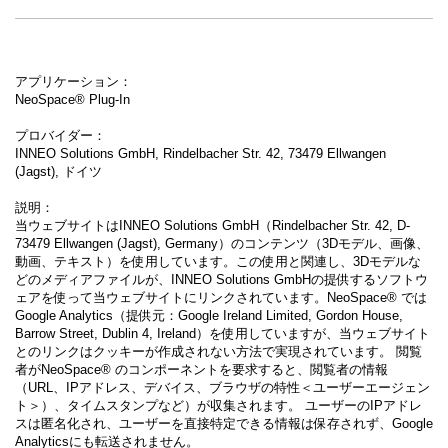
アプリケーション：
NeoSpace® Plug-In
プロバイダー：
INNEO Solutions GmbH, Rindelbacher Str. 42, 73479 Ellwangen
(Jagst), ドイツ
説明：
当ウェブサイトはINNEO Solutions GmbH（Rindelbacher Str. 42, D-
73479 Ellwangen (Jagst), Germany）のコンテンツ（3Dモデル、画像、
動画、テキスト）を使用しています。この使用と関連し、3Dモデルな
どのメディアファイルが、INNEO Solutions GmbHの提供するソフトウ
ェアを使って当ウェブサイトにリンクされています。NeoSpace® では
Google Analytics（提供元：Google Ireland Limited, Gordon House,
Barrow Street, Dublin 4, Ireland）を使用していますが、当ウェブサイト
とのリンクはクッキーが作成されない方法で実現されています。 閲覧
者がNeoSpace® のコンポーネントを要求すると、閲覧者の情報
（URL、IPアドレス、デバイス、ブラウザの特性＜ユーザーエージェン
ト＞）、タイムスタンプなど）が収集されます。 ユーザーのIPアドレ
スは匿名化され、ユーザーを直接特定できる情報は保存されず、Google
Analyticsにも転送されません。