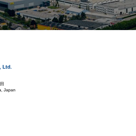
Ltd.
野田
a, Japan