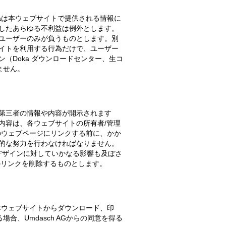
aは本ウェブサイトで提供される情報に
生したあらゆる不利益は例外とします。
、ユーザーのみが負うものとします。別
サイトを利用する行為だけで、ユーザー
（Doka ダウンロードセンター、生コ
ません。
、第三者の情報や内容が開示されます
内容は、各ウェブサイトの所有者/管理
のウェブページにリンクする前に、かか
理的な努力を行わなければなりません。
やデザインに対していかなる影響も及ぼさ
のリンクを削除するものとします。
本ウェブサイトからダウンロード、印
、Umdasch AGからの同意を得る