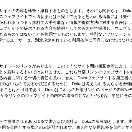
ブサイトの内容を執筆・維持するものとします。それにも関わらず、Dok
aのウェブサイトで不適切または不完了であると思われる情報により発
り扱われる（つまり無料で入手可能な）情報の提供方法に対する責任は
ウェブサイトで提供される内容を情報としてのみ無料で提供し、ウェブ
ばれるものではないことを強調するものとします。特別なアプリケーション
望するユーザーは、別途規定されている利用条件に同意しなければなり
ブサイトへのリンクがあります。このようなサイト間の相互参照により
ことを意味するものではありません。これら外部リンクのウェブサイトの
かる内容に関する一切の責任を負いません。Dokaウェブサイトを第三者
のないものであるか決定するために、Dokaは考えられるあらゆる合
することは不可能であり、Dokaはこれらの外部リンクのページの内容
がかかるリンクのウェブサイトの内容の違法性に気付いた場合、早急にそ
イトで提供されるあらゆる文書および資料は、Dokaの所有物とします。
用を目的とする場合のみ許可されます。個人的な使用以外を目的とする場合