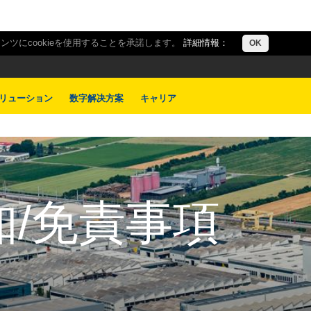
ツにcookieを使用することを承諾します。
詳細情報：
OK
リューション
数字解决方案
キャリア
知/免責事項