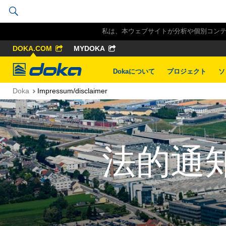
私は、本ウェブサイトが分析や個別コンテン
DOKA.COM
MYDOKA
Doka
Dokaについて
プロジェクト
ソ
Doka
Impressum/disclaimer
法的通