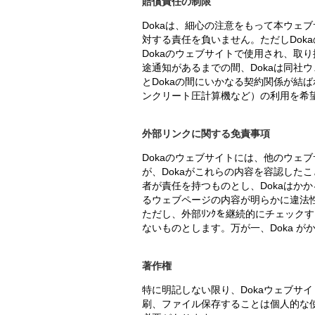
賠償責任の制限
Dokaは、細心の注意をもって本ウェ
対する責任を負いません。ただしDok
Dokaのウェブサイトで使用され、取
途通知があるまでの間、Dokaは同社
とDokaの間にいかなる契約関係が結
ンクリート圧計算機など）の利用を希
外部リンクに関する免責事項
Dokaのウェブサイトには、他のウェ
が、Dokaがこれらの内容を容認した
者が責任を持つものとし、Dokaはか
るウェブページの内容が明らかに違法性
ただし、外部ﾘﾝｸを継続的にチェック
ないものとします。万が一、Doka 
著作権
特に明記しない限り、Dokaウェブサ
刷、ファイル保存することは個人的な使