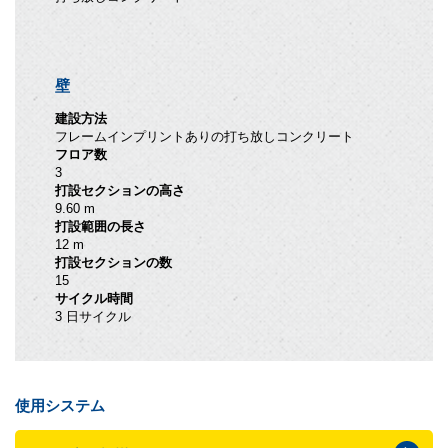
壁
建設方法
フレームインプリントありの打ち放しコンクリート
フロア数
3
打設セクションの高さ
9.60 m
打設範囲の長さ
12 m
打設セクションの数
15
サイクル時間
3 日サイクル
使用システム