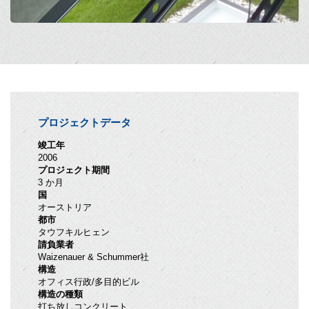
プロジェクトデータ
竣工年
2006
プロジェクト期間
3 か月
国
オーストリア
都市
タウフキルヒェン
請負業者
Waizenauer & Schummer社
構造
オフィス行政/多目的ビル
構造の種類
打ち放しコンクリート