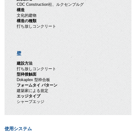
CDC Construction社、ルクセンブルグ
構造
文化的建物
構造の種類
打ち放しコンクリート
壁
建設方法
打ち放しコンクリート
型枠接触面
Dokaplex 型枠合板
フォームタイ パターン
建築家による規定
エッジタイプ
シャープエッジ
使用システム