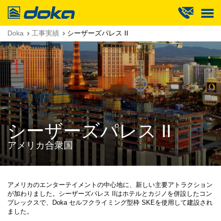
Doka
Doka
工事実績
シーザーズパレス II
シーザーズパレス II
アメリカ合衆国
アメリカのエンターテイメントの中心地に、新しい主要アトラクション
が加わりました。シーザーズパレス IIはホテルとカジノを併設したコン
プレックスで、Doka セルフクライミング型枠 SKEを使用して建設され
ました。