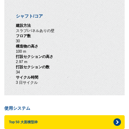
シャフト/コア
建設方法
スラブ/パネルありの壁
フロア数
30
構造物の高さ
100 m
打設セクションの高さ
2.97 m
打設セクションの数
34
サイクル時間
3 日サイクル
使用システム
Top 50 大面積型枠