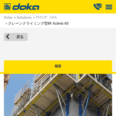
Doka
Doka
Solutions
ｸﾗｲﾐﾝｸﾞ ｼｽﾃﾑ
クレーンクライミング型枠 Xclimb 60
戻る
概要