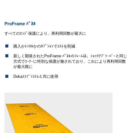
ProFrame ﾊﾟﾈﾙ
すべてのｴｯｼﾞ保護により、再利用回数が最大に
購入かﾚﾝﾀﾙかのｵﾌﾟｼｮﾝでｺｽﾄを削減
新しく開発されたProFrame ﾊﾟﾈﾙのﾌﾚｰﾑは、ｼｮｯｸｱﾌﾞｿｰﾊﾞｰと同じ
方式でｺｰﾅｰに特別な保護が施されており、これにより再利用回数
が最大限に
Dokaｽﾗﾌﾞｼｽﾃﾑと共に使用