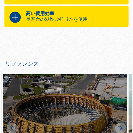
ﾋﾞｰﾑ上の三角ﾏｰｷﾝｸﾞで、安全ﾁｪｯｸがしや
ﾌﾚｷｼﾌﾞﾙなｽﾗﾌﾞ型枠ｸﾞﾘｯﾄﾞは、以下を目的とし
すいため、ｾｯﾄｱｯﾌﾟも簡単
ています
高い費用効率
長寿命のｼｽﾃﾑｺﾝﾎﾟｰﾈﾝﾄを使用
あらゆる形のﾚｲｱｳﾄにも対応します―梁や
ﾌﾛｱの延長は、「ｼｽﾃﾑ内部で」容易に解決
完璧な相互運用性のためにﾃﾞｻﾞｲﾝされたｼｽﾃﾑｺ
できます
ﾝﾎﾟｰﾈﾝﾄで、以下が達成されます
柱や壁などに柔軟に適応
ｽﾗﾌﾞの厚さが異なる場合にも適応
転用回数が非常に高くなる
ﾌｨﾘｸﾞﾘｰｽﾗﾌﾞの支えに
最終ｺｽﾄが削減される
現場の部材管理が簡略化される
最上級のｺﾝｸﾘｰﾄ表面仕上がり
リファレンス
Left
Righ