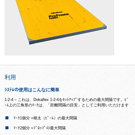
利用
ｼｽﾃﾑの使用はこんなに簡単
1-2-4 – これは、Dokaflex 1-2-4をｾｯﾄｱｯﾌﾟするための最大間隔です。ﾋﾞ
ｰﾑ上の三角形のﾏｰｸは、「距離間隔の目安」としてご利用いただけます
ﾏｰｸ1個分 =根太（ﾋﾞｰﾑ）の最大間隔
ﾏｰｸ2個分 =ﾌﾟﾛｯﾌﾟの最大間隔