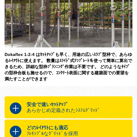
Dokaflex 1-2-4 はｾｯﾄｱｯﾌﾟも早く、用途の広いｽﾗﾌﾞ型枠で、あらゆ
るﾚｲｱｳﾄに使えます。 数量はｽﾗｲﾄﾞ式ﾃﾝﾌﾟﾚｰﾄを使って簡単に算出で
きるため、詳細な型枠ﾌﾟﾗﾝﾆﾝｸﾞ作業は不要です。 どのようなﾀｲﾌﾟ
の型枠合板も施せるので、ｺﾝｸﾘｰﾄ表面に関する建築面での要望を
満たすことができます
安全で速いｾｯﾄｱｯﾌﾟ
あらかじめ定義されたｼｽﾃﾑｸﾞﾘｯﾄﾞ
Dokaflex 1-2-4を使うと、より速く安全に作業
できます
どのﾚｲｱｳﾄにも適応
ﾌﾚｷｼﾌﾞﾙなｸﾞﾘｯﾄﾞを採用
ﾋﾞｰﾑの長さはたった2種類