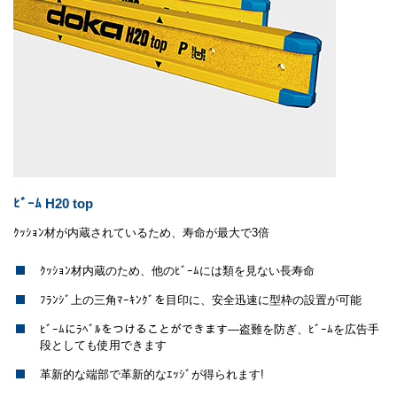
ﾋﾞｰﾑ H20 top
ｸｯｼｮﾝ材が内蔵されているため、寿命が最大で3倍
ｸｯｼｮﾝ材内蔵のため、他のﾋﾞｰﾑには類を見ない長寿命
ﾌﾗﾝｼﾞ上の三角ﾏｰｷﾝｸﾞを目印に、安全迅速に型枠の設置が可能
ﾋﾞｰﾑにﾗﾍﾞﾙをつけることができます―盗難を防ぎ、ﾋﾞｰﾑを広告手
段としても使用できます
革新的な端部で革新的なｴｯｼﾞが得られます!