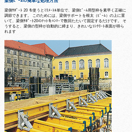
梁側ﾋﾞｰﾑの簡単な処理方法
梁側ｻﾎﾟｰﾄ 20 を使うとﾐﾘﾒｰﾄﾙ単位で、梁側ﾋﾞｰﾑ用型枠を素早く正確に
調節できます。 このためには、梁側サポートを根太（ﾋﾞｰﾑ）の上に置
いて、梁側ｻﾎﾟｰﾄ20のﾅｯﾄをﾊﾝﾏｰで数回たたいて固定するだけです。 そ
うすると、梁側の型枠が自動的に締まり、きれいなｺﾝｸﾘｰﾄ表面が得ら
れます