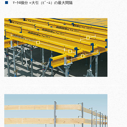
ﾏｰｸ4個分 =大引（ﾋﾞｰﾑ）の最大間隔