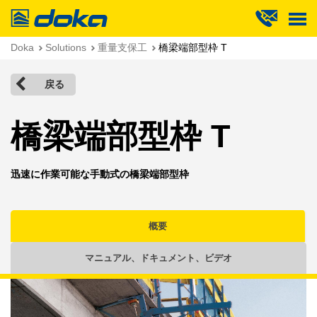
Doka
Doka
Solutions
重量支保工
橋梁端部型枠 T
戻る
橋梁端部型枠 T
迅速に作業可能な手動式の橋梁端部型枠
概要
マニュアル、ドキュメント、ビデオ