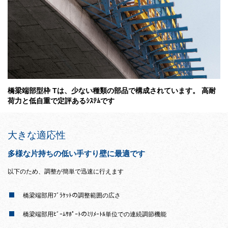
橋梁端部型枠 Tは、少ない種類の部品で構成されています。 高耐
荷力と低自重で定評あるｼｽﾃﾑです
大きな適応性
多様な片持ちの低い手すり壁に最適です
以下のため、調整が簡単で迅速に行えます
橋梁端部用ﾌﾞﾗｹｯﾄの調整範囲の広さ
橋梁端部用ﾋﾞｰﾑｻﾎﾟｰﾄのﾐﾘﾒｰﾄﾙ単位での連続調節機能