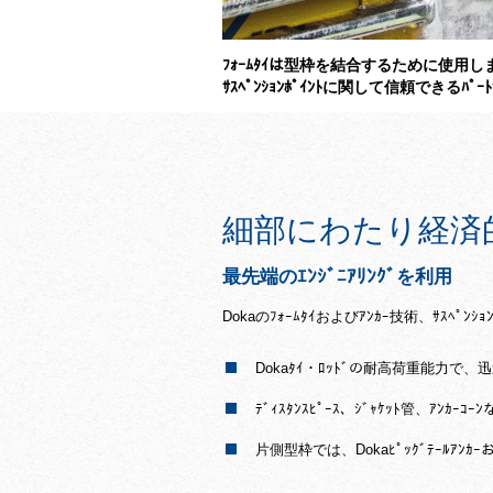
ﾌｫｰﾑﾀｲは型枠を結合するために使用します
ｻｽﾍﾟﾝｼｮﾝﾎﾟｲﾝﾄに関して信頼できるﾊﾟｰ
細部にわたり経済
最先端のｴﾝｼﾞﾆｱﾘﾝｸﾞを利用
Dokaのﾌｫｰﾑﾀｲおよびｱﾝｶｰ技術、ｻｽﾍﾟﾝ
Dokaﾀｲ・ﾛｯﾄﾞの耐高荷重能力で
ﾃﾞｨｽﾀﾝｽﾋﾟｰｽ、ｼﾞｬｹｯﾄ管、ｱ
片側型枠では、Dokaﾋﾟｯｸﾞﾃｰﾙｱﾝｶｰ