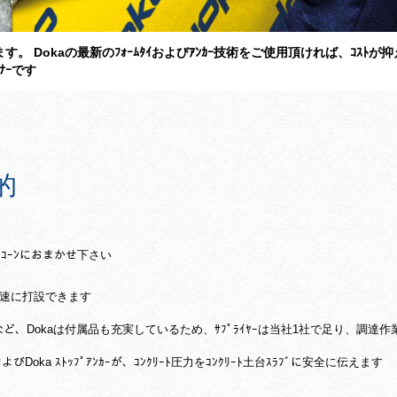
。 Dokaの最新のﾌｫｰﾑﾀｲおよびｱﾝｶｰ技術をご使用頂ければ、ｺｽﾄが抑えら
ﾄﾅｰです
的
ｼｮﾝｺｰﾝにおまかせ下さい
、迅速に打設できます
ﾝｶｰｺｰﾝなど、Dokaは付属品も充実しているため、ｻﾌﾟﾗｲﾔｰは当社1社で足り、
およびDoka ｽﾄｯﾌﾟｱﾝｶｰが、ｺﾝｸﾘｰﾄ圧力をｺﾝｸﾘｰﾄ土台ｽﾗﾌﾞに安全に伝えます