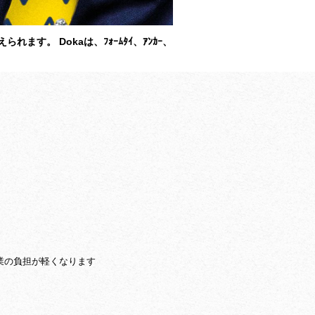
れます。 Dokaは、ﾌｫｰﾑﾀｲ、ｱﾝｶｰ、
調達作業の負担が軽くなります