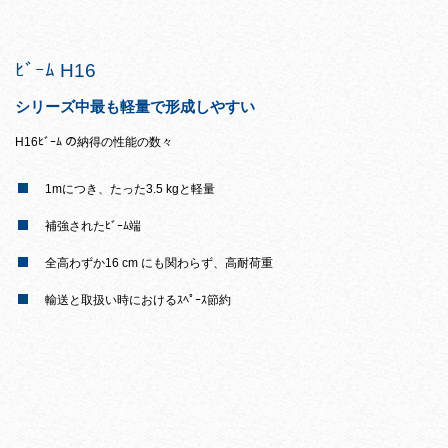
ﾋﾞｰﾑ H16
シリーズ中最も軽量で形成しやすい
H16ﾋﾞｰﾑ の納得の性能の数々
1mにつき、たった3.5 kgと軽量
補強されたﾋﾞｰﾑ端
全高わずか16 cm にも関わらず、高耐荷重
輸送と取扱い時におけるｽﾍﾟｰｽ節約