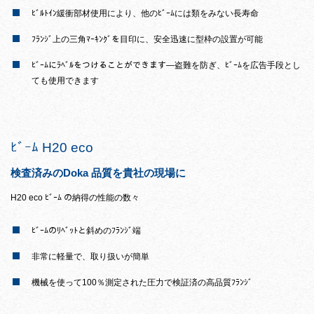
ﾋﾞﾙﾄｲﾝ緩衝部材使用により、他のﾋﾞｰﾑには類をみない長寿命
ﾌﾗﾝｼﾞ上の三角ﾏｰｷﾝｸﾞを目印に、安全迅速に型枠の設置が可能
ﾋﾞｰﾑにﾗﾍﾞﾙをつけることができます―盗難を防ぎ、ﾋﾞｰﾑを広告手段とし
ても使用できます
ﾋﾞｰﾑ H20 eco
検査済みのDoka 品質を貴社の現場に
H20 eco ﾋﾞｰﾑ の納得の性能の数々
ﾋﾞｰﾑのﾘﾍﾞｯﾄと斜めのﾌﾗﾝｼﾞ端
非常に軽量で、取り扱いが簡単
機械を使って100％測定された圧力で検証済の高品質ﾌﾗﾝｼﾞ