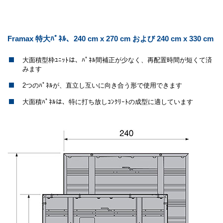
Framax 特大ﾊﾟﾈﾙ、240 cm x 270 cm および 240 cm x 330 cm
大面積型枠ﾕﾆｯﾄは、ﾊﾟﾈﾙ間補正が少なく、再配置時間が短くて済
みます
2つのﾊﾟﾈﾙが、直立し互いに向き合う形で使用できます
大面積ﾊﾟﾈﾙは、特に打ち放しｺﾝｸﾘｰﾄの成型に適しています