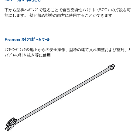
下から型枠へﾎﾟﾝﾌﾟで送ることで自己充填性ｺﾝｸﾘｰﾄ（SCC）の打設を可
能にします。 壁と留め型枠の両方に使用することができます
Framax 3ｲﾝ1ﾎﾟｰﾙ ﾂｰﾙ
ﾘﾌﾃｨﾝｸﾞﾌｯｸの地上からの安全操作、型枠の建て入れ調整および整列、ｽ
ﾃｲﾌﾟﾙの引き抜き等に使用