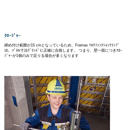
ｸﾛｰｼﾞｬｰ
締め付け範囲が15 cmとなっているため、Framax ﾏﾙﾁﾌｧﾝｸｼｮﾝｸﾗﾝﾌﾟ
は、ﾊﾟﾈﾙ寸法ｸﾞﾘｯﾄﾞに正確に合致します。 つまり、壁一面につきｸﾛｰ
ｼﾞｬｰが1個のみで足りる場合が多くなります