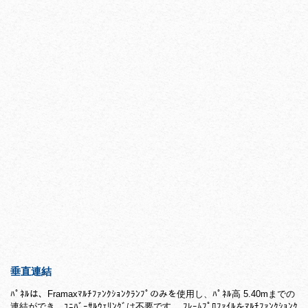
垂直連結
ﾊﾟﾈﾙは、Framaxﾏﾙﾁﾌｧﾝｸｼｮﾝｸﾗﾝﾌﾟのみを使用し、ﾊﾟﾈﾙ高 5.40mまでの
連結ができ、ﾕﾆﾊﾞｰｻﾙｳｪﾘﾝｸﾞは不要です。 ﾌﾚｰﾑﾌﾟﾛﾌｧｲﾙをﾏﾙﾁﾌｧﾝｸｼｮﾝｸ