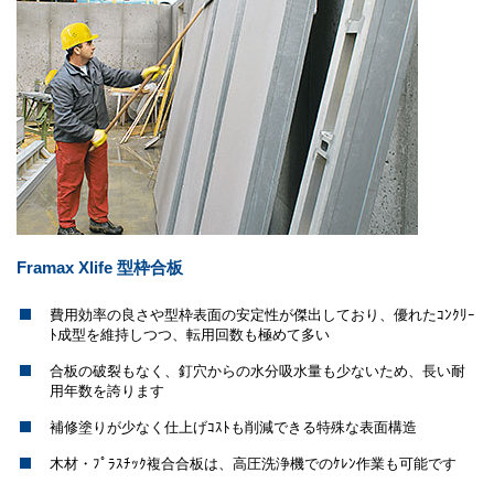
Framax Xlife 型枠合板
費用効率の良さや型枠表面の安定性が傑出しており、優れたｺﾝｸﾘｰ
ﾄ成型を維持しつつ、転用回数も極めて多い
合板の破裂もなく、釘穴からの水分吸水量も少ないため、長い耐
用年数を誇ります
補修塗りが少なく仕上げｺｽﾄも削減できる特殊な表面構造
木材・ﾌﾟﾗｽﾁｯｸ複合合板は、高圧洗浄機でのｹﾚﾝ作業も可能です