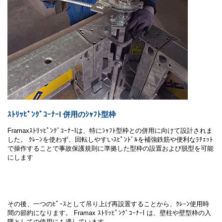
ｽﾄﾘｯﾋﾟﾝｸﾞｺｰﾅｰI 併用のｼｬﾌﾄ型枠
FramaxｽﾄﾘｯﾋﾟﾝｸﾞｺｰﾅｰIは、特にｼｬﾌﾄ型枠との併用に向けて設計されま
した。 ｸﾚｰﾝを使わず、回転しやすいｽﾋﾟﾝﾄﾞﾙを補強鉄筋や便利なﾗﾁｪｯﾄ
で操作することで事故保護規則に準拠した型枠の設置および脱型を可能
にします
その後、一つのﾋﾟｰｽとして吊り上げ再設置することから、ｸﾚｰﾝ使用時
間の節約になります。 Framax ｽﾄﾘｯﾋﾟﾝｸﾞｺｰﾅｰI は、壁柱や壁型枠の入
隅としての使用にも適しています