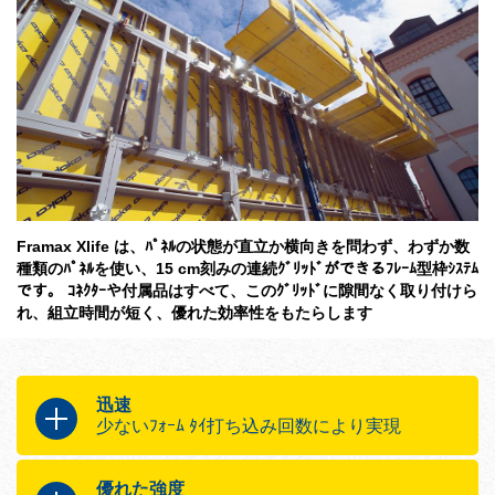
Framax Xlife は、ﾊﾟﾈﾙの状態が直立か横向きを問わず、わずか数
種類のﾊﾟﾈﾙを使い、15 cm刻みの連続ｸﾞﾘｯﾄﾞができるﾌﾚｰﾑ型枠ｼｽﾃﾑ
です。 ｺﾈｸﾀｰや付属品はすべて、このｸﾞﾘｯﾄﾞに隙間なく取り付けら
れ、組立時間が短く、優れた効率性をもたらします
迅速
少ないﾌｫｰﾑ ﾀｲ打ち込み回数により実現
短い形成時間ならびにさらなる人件費削減
優れた強度