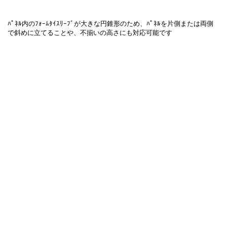
ﾊﾟﾈﾙ内のﾌｫｰﾑﾀｲｽﾘｰﾌﾞが大きな円錐形のため、ﾊﾟﾈﾙを片側または両側
で斜めに立てることや、不揃いの高さにも対応可能です