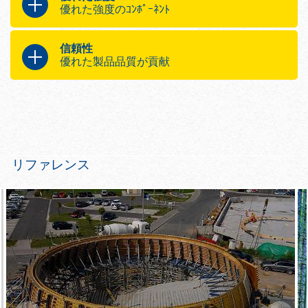
ﾌｫｰﾑ ﾀｲ間の間隔が広く（1.35 mまで）
優れた強度のｺﾝﾎﾟｰﾈﾝﾄ
論理的なｼｽﾃﾑｸﾞﾘｯﾄﾞにより取扱いが簡単
どのﾚｲｱｳﾄにも最大限に適応
最も条件の厳しい案件にも対応するｼｽﾃﾑ：
信頼性
頑丈なﾌﾚｰﾑ構造
優れた製品品質が貢献
最適化されたｺﾈｸﾀｰやｱｸｾｻﾘｰ類
負荷に強い構造の21mm Xlife 型枠合板
以下により経済的
未硬化ｺﾝｸﾘｰﾄの許容圧、80 kN/m2
ﾌﾟﾗｽﾁｯｸｺｰﾃｨﾝｸﾞのXlife 型枠合板による長
い耐用年数
頑丈な溶融亜鉛めっきおよびﾊﾟｳﾀﾞｰｺｰﾃｨﾝ
ｸﾞのｽﾁｰﾙﾌﾚｰﾑ
Xlife 型枠合板は、ｹﾚﾝ作業や再調整が簡単
リファレンス
人間工学に基づく最適な設計がされた安全
製品