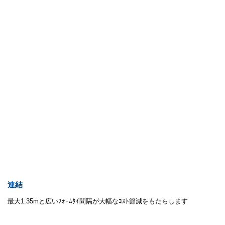
連結
最大1.35mと広いﾌｫｰﾑﾀｲ間隔が大幅なｺｽﾄ節減をもたらします