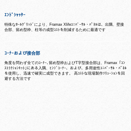
ｴﾝﾄﾞｼｬｯﾀｰ
特殊なﾎｰﾙｸﾞﾘｯﾄﾞにより、Framax Xlifeﾕﾆﾊﾞｰｻﾙ・ﾊﾟﾈﾙは、出隅、壁接
合部、留め型枠、柱等の成型ｺｽﾄを削減するために最適です
ｺｰﾅｰおよび接合部
角度を問わず全てのｺｰﾅｰ､留め型枠およびT字型接合部は、Framax「ｺﾝ
ｽﾄﾗｸｼｮﾝｷｯﾄ｣にある入隅、ﾋﾝｼﾞｺｰﾅｰ、および、多用途性ﾕﾆﾊﾞｰｻﾙ・ﾊﾟﾈﾙ
を使用し、迅速で確実に成型できます。 高ｺｽﾄな現場製作ｿﾘｭｰｼｮﾝを回
避する方法です