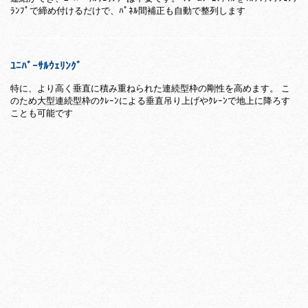
ﾗﾝﾌﾟで締め付けるだけで、ﾊﾟﾈﾙ間補正も自動で整列します
ﾕﾆﾊﾞｰｻﾙｳｪﾘﾝｸﾞ
特に、より高く垂直に積み重ねられた連続型枠の剛性を高めます。 こ
のため大型連続型枠のｸﾚｰﾝによる垂直吊り上げやｸﾚｰﾝで地上に降ろす
ことも可能です