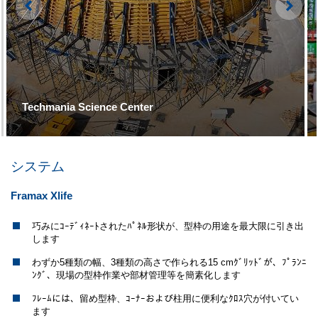
Left
Righ
Techmania Science Center
システム
Framax Xlife
巧みにｺｰﾃﾞｨﾈｰﾄされたﾊﾟﾈﾙ形状が、型枠の用途を最大限に引き出
します
わずか5種類の幅、3種類の高さで作られる15 cmｸﾞﾘｯﾄﾞが、ﾌﾟﾗﾝﾆ
ﾝｸﾞ、現場の型枠作業や部材管理等を簡素化します
ﾌﾚｰﾑには、留め型枠、ｺｰﾅｰおよび柱用に便利なｸﾛｽ穴が付いてい
ます