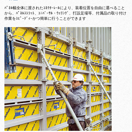
ﾊﾟﾈﾙ幅全体に渡されたｺﾈｸﾀｰﾚｰﾙにより、装着位置を自由に選べること
から、ﾊﾟﾈﾙｽﾄﾗｯﾄ、ﾕﾆﾊﾞｰｻﾙ・ｳｪﾘﾝｸﾞ、打設足場等、付属品の取り付け
作業をｽﾋﾟｰﾃﾞｨｰかつ簡単に行うことができます