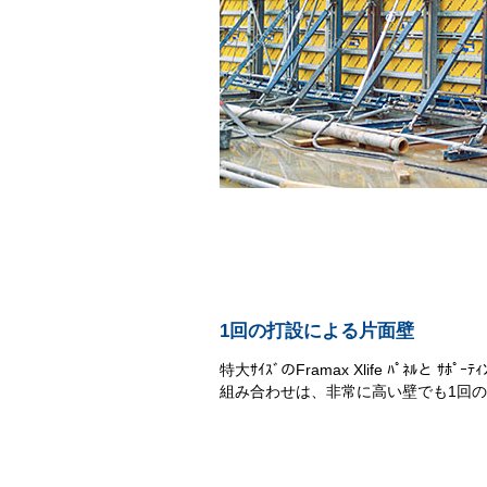
1回の打設による片面壁
特大ｻｲｽﾞのFramax Xlife ﾊﾟﾈﾙと ｻﾎﾟｰﾃｨﾝｸ
組み合わせは、非常に高い壁でも1回