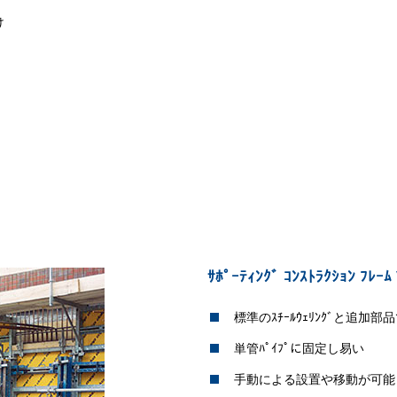
け
ｻﾎﾟｰﾃｨﾝｸﾞ ｺﾝｽﾄﾗｸｼｮﾝ ﾌﾚｰﾑ 
標準のｽﾁｰﾙｳｪﾘﾝｸﾞと追加
単管ﾊﾟｲﾌﾟに固定し易い
手動による設置や移動が可能