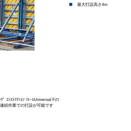
最大打設高さ4m
ﾞ ｺﾝｽﾄﾗｸｼｮﾝ ﾌﾚｰﾑUniversal Fの
の連続作業での打設が可能です