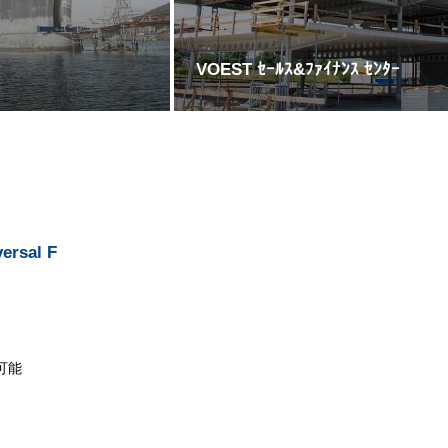
VOEST ｾｰﾙｽ&ﾌｧｲﾅﾝｽ ｾﾝﾀｰ
ersal F
可能