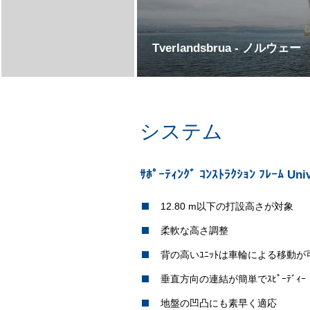
Tverlandsbrua - ノルウェー
システム
ｻﾎﾟｰﾃｨﾝｸﾞ ｺﾝｽﾄﾗｸｼｮﾝ ﾌﾚｰﾑ Univ
12.80 m以下の打設高さが対象
柔軟な高さ調整
背の高いﾕﾆｯﾄは車輪による移動が
垂直方向の連結が簡単でｽﾋﾟｰﾃﾞｨｰ
地盤の凹凸にも素早く適応