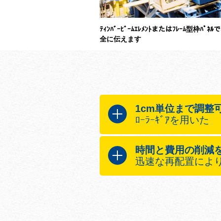
ﾃｨﾝﾊﾞｰﾋﾞｰﾑｴﾚﾒﾝﾄまたはﾌﾚｰﾑ型枠ﾊ
全に伝えます
1cm単位まで調整
ﾛｰﾗｰｷﾞｱを用いた
ﾕﾆｰｸな「ｻﾎﾟｰﾃｨﾝｸﾞ ｺﾝｽﾄ
時間と費用の削減
り連続調整を可能にします
迅速な再配置によ
実用的で取り付け可能なﾌ
ｻﾎﾟｰﾃｨﾝｸﾞ ｺﾝｽﾄﾗｸｼｮﾝ 
以下のいずれにも適した再
「Universal F」の連
ｸﾚｰﾝを使用
ﾄｯﾌﾟｶﾊﾞｰ法に最適