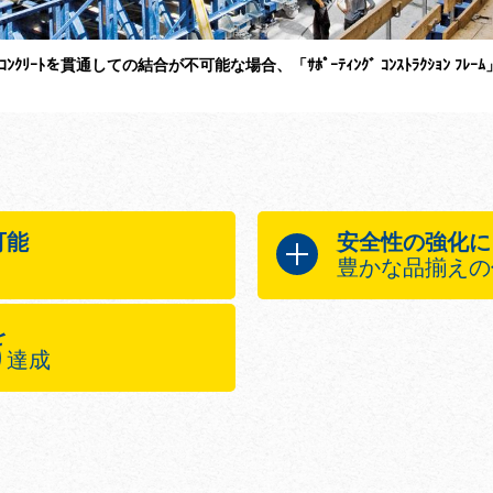
ﾟﾈﾙでｺﾝｸﾘｰﾄを貫通しての結合が不可能な場合、「ｻﾎﾟｰﾃｨﾝｸﾞ ｺﾝｽﾄﾗｸｼｮﾝ ﾌ
可能
安全性の強化に
豊かな品揃え
ﾗｸｼｮﾝ ﾌﾚｰﾑ」は、以下によ
標準化された方法によ
を
ｺﾝｸﾘｰﾄ圧を安全
り達成
ﾚｰﾑ
あらゆる高さですぐ
ﾌﾚｰﾑ「Variabel」と
構造物内での作業用
配置方法
結用設備