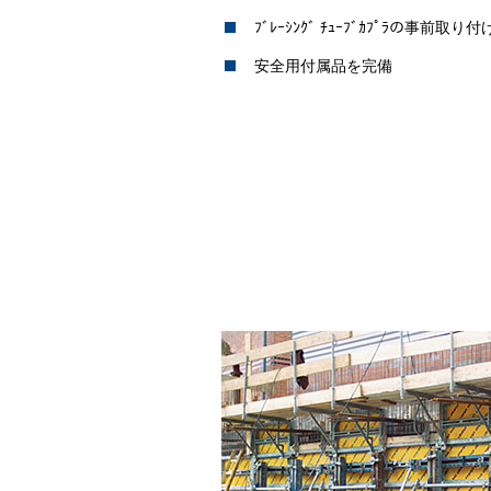
ﾌﾞﾚｰｼﾝｸﾞ ﾁｭｰﾌﾞｶﾌﾟﾗの事前取り付
安全用付属品を完備