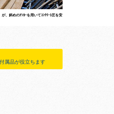
ﾚｰﾑ」が、斜めのｱﾝｶｰを用いてｺﾝｸﾘｰﾄ圧を安
の付属品が役立ちます
り安全性がさらに向上
に伝達
に使える足場ｿﾘｭｰｼｮﾝ
に安全な垂直ｱｸｾｽ経路