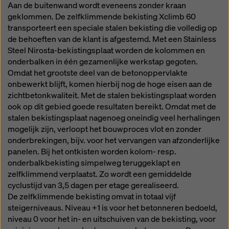
Aan de buitenwand wordt eveneens zonder kraan
geklommen. De zelfklimmende bekisting Xclimb 60
transporteert een speciale stalen bekisting die volledig op
de behoeften van de klant is afgestemd. Met een Stainless
Steel Nirosta-bekistingsplaat worden de kolommen en
onderbalken in één gezamenlijke werkstap gegoten.
Omdat het grootste deel van de betonoppervlakte
onbewerkt blijft, komen hierbij nog de hoge eisen aan de
zichtbetonkwaliteit. Met de stalen bekistingsplaat worden
ook op dit gebied goede resultaten bereikt. Omdat met de
stalen bekistingsplaat nagenoeg oneindig veel herhalingen
mogelijk zijn, verloopt het bouwproces vlot en zonder
onderbrekingen, bijv. voor het vervangen van afzonderlijke
panelen. Bij het ontkisten worden kolom- resp.
onderbalkbekisting simpelweg teruggeklapt en
zelfklimmend verplaatst. Zo wordt een gemiddelde
cyclustijd van 3,5 dagen per etage gerealiseerd.
De zelfklimmende bekisting omvat in totaal vijf
steigerniveaus. Niveau +1 is voor het betonneren bedoeld,
niveau 0 voor het in- en uitschuiven van de bekisting, voor