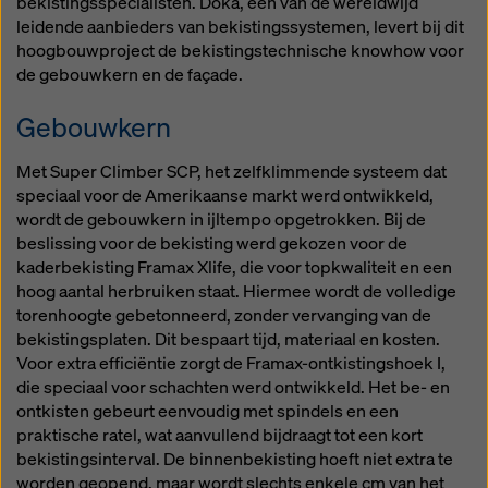
bekistingsspecialisten. Doka, een van de wereldwijd
leidende aanbieders van bekistingssystemen, levert bij dit
hoogbouwproject de bekistingstechnische knowhow voor
de gebouwkern en de façade.
Gebouwkern
Met Super Climber SCP, het zelfklimmende systeem dat
speciaal voor de Amerikaanse markt werd ontwikkeld,
wordt de gebouwkern in ijltempo opgetrokken. Bij de
beslissing voor de bekisting werd gekozen voor de
kaderbekisting Framax Xlife, die voor topkwaliteit en een
hoog aantal herbruiken staat. Hiermee wordt de volledige
torenhoogte gebetonneerd, zonder vervanging van de
bekistingsplaten. Dit bespaart tijd, materiaal en kosten.
Voor extra efficiëntie zorgt de Framax-ontkistingshoek I,
die speciaal voor schachten werd ontwikkeld. Het be- en
ontkisten gebeurt eenvoudig met spindels en een
praktische ratel, wat aanvullend bijdraagt tot een kort
bekistingsinterval. De binnenbekisting hoeft niet extra te
worden geopend, maar wordt slechts enkele cm van het