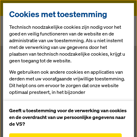
Doka
Cookies met toestemming
Doka
Newsroom
Technisch noodzakelijke cookies zijn nodig voor het
goed en veilig functioneren van de website en de
Boven de wolken: Doka bekist het hoogste woongebouw van het
administratie van uw toestemming. Als u niet instemt
westelijk halfrond.
met de verwerking van uw gegevens door het
plaatsen van technisch noodzakelijke cookies, krijgt u
Boven de
geen toegang tot de website.
We gebruiken ook andere cookies en applicaties van
wolken: Doka
derden met uw voorafgaande vrijwillige toestemming.
Dit helpt ons om ervoor te zorgen dat onze website
bekist het
optimaal presteert, in het bijzonder
het voortdurend verbeteren van de functionaliteit
hoogste
van onze website (functionele en statistische
Geeft u toestemming voor de verwerking van cookies
cookies),
en de overdracht van uw persoonlijke gegevens naar
het vergemakkelijken van een soepel
de VS?
woongebouw
aankoopproces bij het gebruik van de Doka-