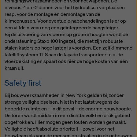
reinigingswerkzaamheden en voor het wapenen. De
niveaus -1 en -2 dienen voor het hydraulisch verplaatsen
resp. voor de montage en demontage van de
klimconussen. Voor eventuele nabehandelingen is er op
een vijfde niveau nog een geïntegreerde hangsteiger.
Bij de uitvoering van vloeren op grotere hoogten wordt de
ondersteuning Staxo 100 ingezet, die met zijn robuuste
stalen kaders op hoge lasten is voorzien. Een zelfklimmend
tafelliftsysteem TLS aan de façade transporteert o.a. de
vloerbekisting en spaart ook hier de hoge kosten van een
kraan uit.
Safety first
Bij bouwwerkzaamheden in New York gelden bijzonder
strenge veiligheidseisen. Niet in het laatst wegens de
beperkte ruimte en – in dit geval – de enorme bouwhoogte.
De toren wordt midden in een dichtbevolkt en druk gebied
opgetrokken. Hier mogen geen fouten worden gemaakt.
Veiligheid heeft absolute prioriteit – zowel voor het
bouwteam als voor de mensen op straat en in de gebouwen