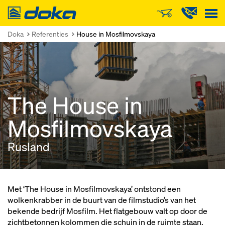
Doka
Doka
Referenties
House in Mosfilmovskaya
The House in
Mosfilmovskaya
Rusland
Met ‘The House in Mosfilmovskaya’ ontstond een
wolkenkrabber in de buurt van de filmstudio’s van het
bekende bedrijf Mosfilm. Het flatgebouw valt op door de
zichtbetonnen kolommen die schuin in de ruimte staan.