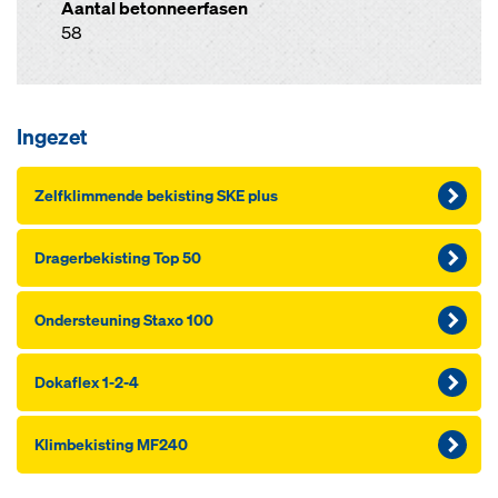
Aantal betonneerfasen
58
Ingezet
Zelf­k­lim­men­de be­kis­ting SKE plus
Dra­ger­be­kis­ting Top 50
On­der­s­teu­ning Staxo 100
Dokaflex 1-2-4
Klim­be­kis­ting MF240