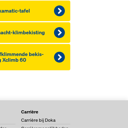
amatic-ta­fel
acht-klim­be­kis­ting
f­k­lim­men­de be­kis­
g Xclimb 60
Carrière
Carrière bij Doka