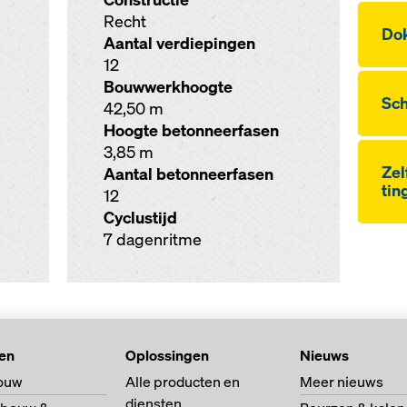
Recht
Dok
Aantal verdiepingen
12
Bouwwerkhoogte
Sch
42,50 m
Hoogte betonneerfasen
3,85 m
Zel
Aantal betonneerfasen
tin
12
Cyclustijd
7 dagenritme
ten
Oplossingen
Nieuws
ouw
Alle producten en
Meer nieuws
diensten