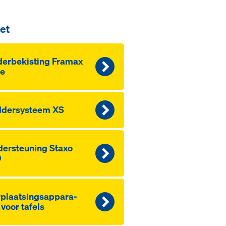
et
der­be­kis­ting Framax
fe
­der­sys­teem XS
der­s­teu­ning Staxo
0
­plaat­sings­ap­pa­ra­
 voor ta­fels