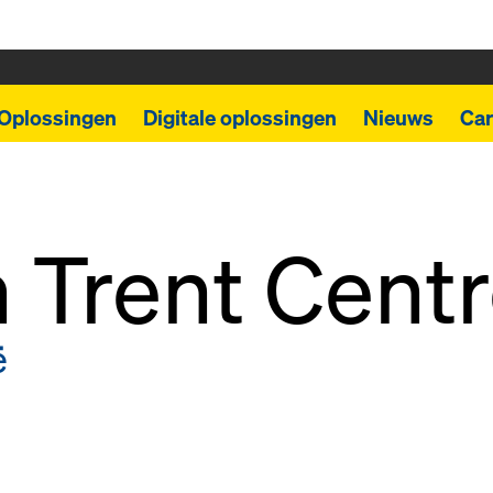
Oplossingen
Digitale oplossingen
Nieuws
Car
 Trent Cent
ë