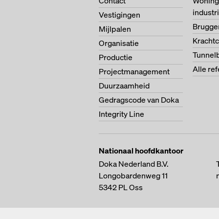
Contact
Woning
indust
Vestigingen
Brugg
Mijlpalen
Krachtc
Organisatie
Tunnel
Productie
Alle re
Projectmanagement
Duurzaamheid
Gedragscode van Doka
Integrity Line
Nationaal hoofdkantoor
Doka Nederland B.V.
Longobardenweg 11
5342 PL
Oss