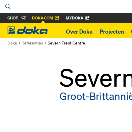
SHOP
DOKA.COM
MYDOKA
Doka
Over Doka
Projecten
Doka
Referenties
Severn Trent Centre
Severn
Groot-Brittanni