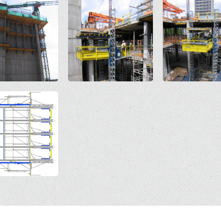
Open
Open