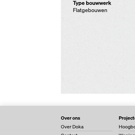
Type bouwwerk
Flatgebouwen
Over ons
Projec
Over Doka
Hoogb