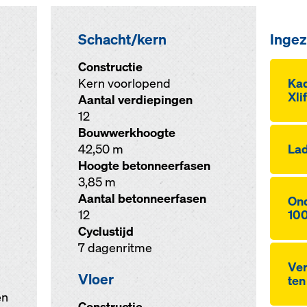
Schacht/kern
Ingez
Constructie
Kern voorlopend
Ka­
Xli
Aantal verdiepingen
12
Bouwwerkhoogte
42,50 m
Lad
Hoogte betonneerfasen
3,85 m
Aantal betonneerfasen
On­
12
10
Cyclustijd
7 dagenritme
Ver
Vloer
ten
en
Constructie