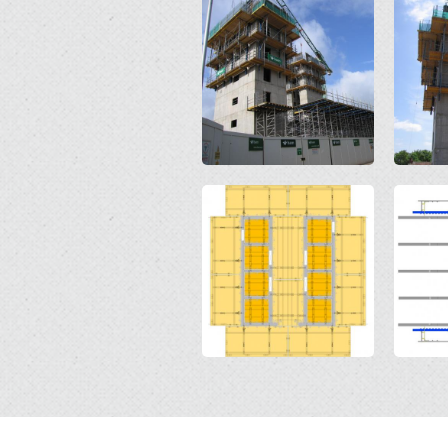
Open
Open
Open
Open