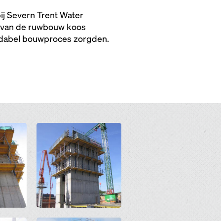
j Severn Trent Water
n van de ruwbouw koos
ndabel bouwproces zorgden.
Open