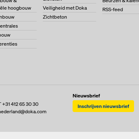
bouw &
Beurzen & kalen
riële hoogbouw
Veiligheid met Doka
RSS-feed
enbouw
Zichtbeton
entrales
bouw
ferenties
Nieuwsbrief
T
+31 412 65 30 30
Inschrijven nieuwsbrief
nederland@doka.com