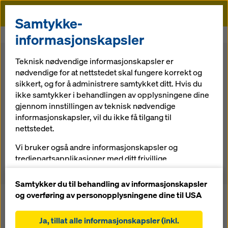
Doka
Samtykke-
Doka
Om Doka
Prosjektstyring
informasjonskapsler
Teknisk nødvendige informasjonskapsler er
Prosjekter _forståelse.
nødvendige for at nettstedet skal fungere korrekt og
sikkert, og for å administrere samtykket ditt. Hvis du
Hvert anleggsområde kjører en egen prosess fra
ikke samtykker i behandlingen av opplysningene dine
planlegging til ferdigstillelse. Jo tidligere vi blir involvert, og
gjennom innstillingen av teknisk nødvendige
jo bedre vi forstår prosjektet, desto bedre lønnsomhet
informasjonskapsler, vil du ikke få tilgang til
oppnås. Vi følger gjerne kunden gjennom alle stadier av
nettstedet.
forskalingsprosjektet. Vi tilbyr nemlig en totalpakke
bestående av produkter, tjenester, planlegging,
Vi bruker også andre informasjonskapsler og
prosjektstyring og logistikk. En slik forståelse av alle
tredjepartsapplikasjoner med ditt frivillige
aspekter er det ikke mange som kan tilby.
forhåndssamtykke. Dette hjelper oss med å sikre at
nettstedet vårt fungerer optimalt, spesielt
Samtykker du til behandling av informasjonskapsler
og overføring av personopplysningene dine til USA
løpende forbedring av funksjonaliteten på
nettstedet vårt (funksjonelle og statistiske
Ja, tillat alle informasjonskapsler (inkl.
informasjonskapsler),