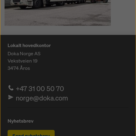
Lokalt hovedkontor
Doka Norge AS
Vekstveien 19
3474
Åros
+47 31 00 50 70
norge@doka.com
Nyhetsbrev
Send nyhetsbrev