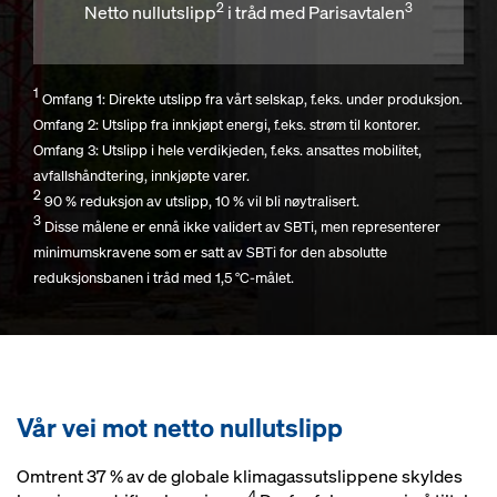
2
3
Netto nullutslipp
i tråd med Parisavtalen
1
Omfang 1: Direkte utslipp fra vårt selskap, f.eks. under produksjon.
Omfang 2: Utslipp fra innkjøpt energi, f.eks. strøm til kontorer.
Omfang 3: Utslipp i hele verdikjeden, f.eks. ansattes mobilitet,
avfallshåndtering, innkjøpte varer.
2
90 % reduksjon av utslipp, 10 % vil bli nøytralisert.
3
Disse målene er ennå ikke validert av SBTi, men representerer
minimumskravene som er satt av SBTi for den absolutte
reduksjonsbanen i tråd med 1,5 °C-målet.
Vår vei mot netto nullutslipp
Omtrent 37 % av de globale klimagassutslippene skyldes
4