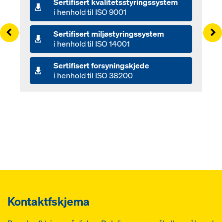
Sertifisert kvalitetsstyringssystem
i henhold til ISO 9001
Left
Ri
Sertifisert miljøstyringssystem
i henhold til ISO 14001
Sertifisert forsyningskjede
i henhold til ISO 38200
Kontaktfskjema