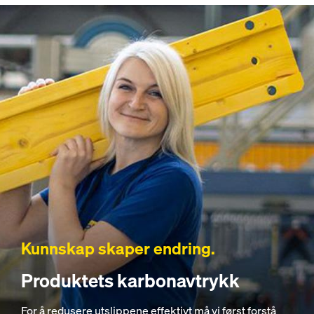
Kunnskap skaper endring.
Produktets karbonavtrykk
For å redusere utslippene effektivt må vi først forstå