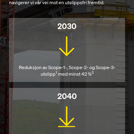
navigerer vi vår vei mot en utslippsfri fremtid.
2030
Reduksjon av Scope-1-, Scope-2- og Scope-3-
1
3
utslipp
med minst 42 %
2040