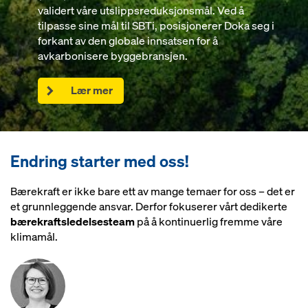
validert våre utslippsreduksjonsmål. Ved å
Doka viser nok en gang at vi er en pioner innen
potensialet til nye innovative betongblandinger.
tilpasse sine mål til SBTi, posisjonerer Doka seg i
bærekraft ved å spille en nøkkelrolle i utviklingen
Det bredt sammensatte konsortiet testet måter å
forkant av den globale innsatsen for å
av standarder for beregning av karbonavtrykk for
etablere CO
-redusert og til og med klimanøytral
2
avkarbonisere byggebransjen.
forskalings- og stillasprodukter.
betong som den nye standarden.
Lær mer
Lær mer
Lær mer
Endring starter med oss!
Bærekraft er ikke bare ett av mange temaer for oss – det er
et grunnleggende ansvar. Derfor fokuserer vårt dedikerte
bærekraftsledelsesteam
på å kontinuerlig fremme våre
klimamål.