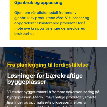
Gjenbruk og oppussing
Gjennom vår utleiemodell fremmer vi
gjenbruk av produktene våre. Vi tilpasser og
oppgraderer eksisterende produkter for å
møte nye krav, og forlenger dermed deres
brukbarhet.
Fra planlegging til ferdigstillelse
Løsninger for bærekraftige
byggeplasser
Vi støtter byggefirmaer i å fremme dekarbonisering på
byggeplassen. Med klimavennlige produkter, smarte
løsninger og optimaliserte prosesser hjelper vi