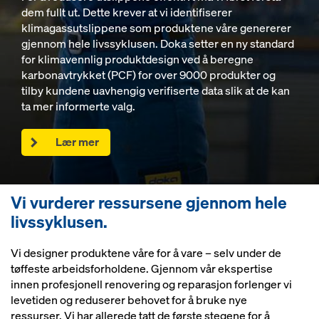
dem fullt ut. Dette krever at vi identifiserer
klimagassutslippene som produktene våre genererer
gjennom hele livssyklusen. Doka setter en ny standard
for klimavennlig produktdesign ved å beregne
karbonavtrykket (PCF) for over 9000 produkter og
tilby kundene uavhengig verifiserte data slik at de kan
ta mer informerte valg.
Lær mer
Vi vurderer ressursene gjennom hele
livssyklusen.
Vi designer produktene våre for å vare – selv under de
tøffeste arbeidsforholdene. Gjennom vår ekspertise
innen profesjonell renovering og reparasjon forlenger vi
levetiden og reduserer behovet for å bruke nye
ressurser. Vi har allerede tatt de første stegene for å