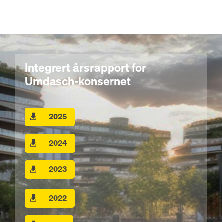
Integrert årsrapport for
Umdasch-konsernet
2025
2024
2023
2022