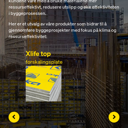
kundene våre med å bruke materialene mer
ressurseffektivt, redusere utslipp og øke effektiviteten
i byggeprosessen.
Her er et utvalg av våre produkter som bidrar til å
gjennomføre byggeprosjekter med fokus på klima og
ressurseffektivitet:
Xlife top
forskalingsplate
Left
Right