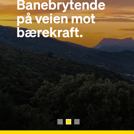
Banebrytende
Banebrytende
Banebrytende
på veien mot
på veien mot
på veien mot
bærekraft.
bærekraft.
bærekraft.