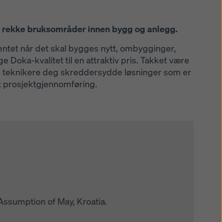
en rekke bruksområder innen bygg og anlegg.
mentet når det skal bygges nytt, ombygginger,
Doka-kvalitet til en attraktiv pris. Takket være
e teknikere deg skreddersydde løsninger som er
et prosjektgjennomføring.
Assumption of May, Kroatia.
meter høye boligblokker i Gmunden i