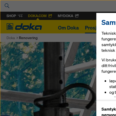
SHOP
DOKA.COM
MYDOKA
Samt
Doka
Om Doka
Prosjekter
Teknisk
Doka
Renovering
fungere 
samtykk
teknisk 
Vi bruk
ditt fri
fungerer
løp
sta
og 
net
og 
Samtykk
(ma
persono