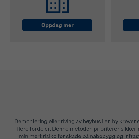
Oppdag mer
Demontering eller riving av høyhus i en by krever e
flere fordeler. Denne metoden prioriterer sikkerhe
minimert risiko for skade på nabobygg og infrast