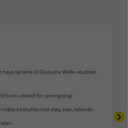
 høye tårnene til Deutsche Welle-studioet.
ter.
ongreparasjoner.
asadeelementer.
, Korte krantider
til bunn i stedet for sprengning)
åtte beskyttes mot støy, støv, fallende
Right
ene som veier opptil 5 tonn på en sikker
 fra Ed. Züblin AG et konsept med
rheten