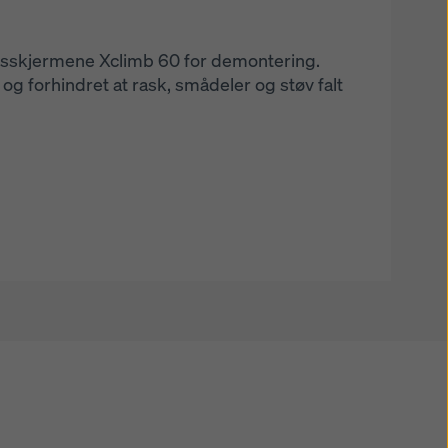
sadeelementene ble den selvklatrende Xclimb
onstruksjonen brukt, som klatrer fra topp
omsluttet av automatiske Xclimb 60-
esskjermene Xclimb 60 for demontering.
rne i alle høyder, og stoppet fallende rask,
 og forhindret at rask, smådeler og støv falt