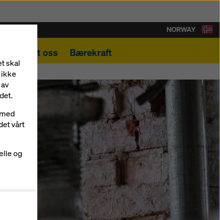
NORWAY
Kontakt oss
Bærekraft
t skal
 ikke
 av
det.
r med
det vårt
elle og
ormer