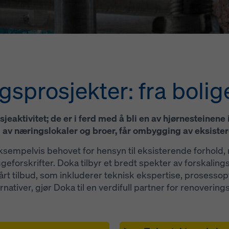
sjonskapsler (avanserte innstillinger for informasjonskapsler).
prosjekter: fra bolige
eaktivitet; de er i ferd med å bli en av hjørnesteinene 
 av næringslokaler og broer, får ombygging av eksister
ksempelvis behovet for hensyn til eksisterende forhold
ggeforskrifter. Doka tilbyr et bredt spekter av forskali
årt tilbud, som inkluderer teknisk ekspertise, prosessop
ernativer, gjør Doka til en verdifull partner for renovering