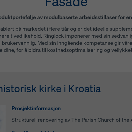
Fasade
duktportefølje av modulbaserte arbeidsstillaser for 
ablert på markedet i flere tiår og er det ideelle supple
elt vedlikehold. Ringlock imponerer med sin sedvanlige 
 brukervennlig. Med sin inngående kompetanse gir vår
e dine, for å bidra til kostnadsoptimalisering og vellykk
storisk kirke i Kroatia
blokk, Østerrike
Prosjektinformasjon
Prosjektinformasjon
Strukturell renovering av The Parish Church of the 
Renovering av taket og deler av fasaden på to 25 
Østerrike.