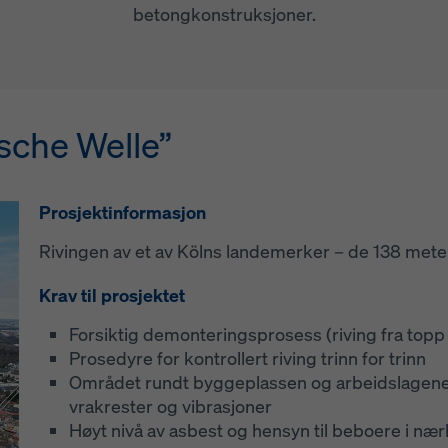
betongkonstruksjoner.
sche Welle”
Berlin-tårnet
 hovedkontor i Budapest
Prosjektinformasjon
Krav til prosjektet
Prosjektinformasjon
Rivingen av et av Kölns landemerker – de 138 meter
Plattformer for fjerning av gamle fasadeelemen
Vannverkets hovedkontor Budapest, Ungarn
PH 2: Beskyttelsesskjermer for å beskytte bet
15 etasjer, total høyde 61,30 m
Krav til prosjektet
PH 3: Arbeidsplattform for montering av nye f
490 m² per etasje
Mulighet for å jobbe med alle 3 fasene parallelt
Forsiktig demonteringsprosess (riving fra topp 
Krav til prosjektet
Prosedyre for kontrollert riving trinn for trinn
Doka-løsning
Sikkerhet først! Svært høye sikkerhetskrav
Området rundt byggeplassen og arbeidslagene m
Helautomatisk system for nedklatring
For å kunne transportere de prefabrikkerte element
vrakrester og vibrasjoner
Opphengspunkter under betongdekkene
måte, utviklet Dokas ingeniører og prosjektteamet
Høyt nivå av asbest og hensyn til beboere i næ