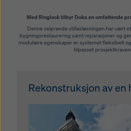
Med Ringlock tilbyr Doka en omfattende pro
Denne velprøvde stillasløsningen har vært et
bygningsrestaurering samt reparasjoner og gener
modulære egenskaper er systemet fleksibelt og
tilpasset prosjektkraven
Rekonstruksjon av en hi
Renovering av en bolig