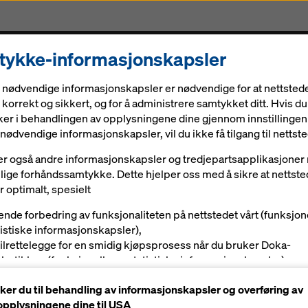
ykke-informasjonskapsler
Løsninger
Digitale løsninger
Aktuelt
Karriere
 nødvendige informasjonskapsler er nødvendige for at nettstede
korrekt og sikkert, og for å administrere samtykket ditt. Hvis du
er i behandlingen av opplysningene dine gjennom innstillingen
nødvendige informasjonskapsler, vil du ikke få tilgang til nettste
er også andre informasjonskapsler og tredjepartsapplikasjone
villige forhåndssamtykke. Dette hjelper oss med å sikre at nettste
 optimalt, spesielt
ende forbedring av funksjonaliteten på nettstedet vårt (funksjon
tistiske informasjonskapsler),
tilrettelegge for en smidig kjøpsprosess når du bruker Doka-
tbutikken (funksjonelle og statistiske informasjonskapsler),
betjene deg som bruker med passende reklame på visse plattf
er du til behandling av informasjonskapsler og overføring av
rkedsføringsinformasjonskapsler).
pplysningene dine til USA