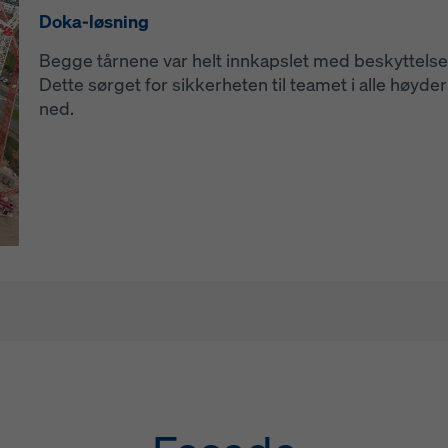
nedklatringsplattformer. For å montere de nye fa
Doka-løsning
Doka-løsning
60 Protection Screen med Xbright rundt bygningsk
til bunn.
For sikker demontering ble bygningen fullstendig 
Begge tårnene var helt innkapslet med beskyttels
beskyttelsesskjermer. Dette systemet sikret arbeide
Dette sørget for sikkerheten til teamet i alle høyder
smådeler og støv.
ned.