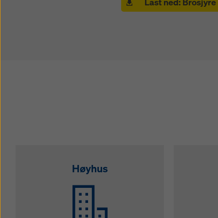
Last ned: Brosjyre
Høyhus