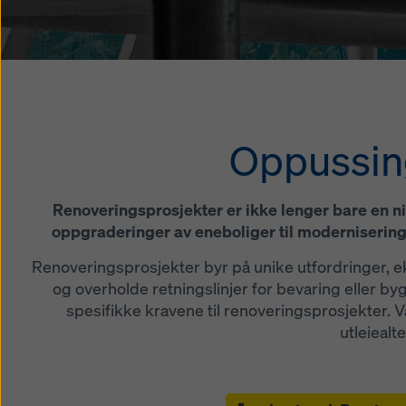
informa
Oppussings
Renoveringsprosjekter er ikke lenger bare en nisj
oppgraderinger av eneboliger til modernisering
Renoveringsprosjekter byr på unike utfordringer, e
og overholde retningslinjer for bevaring eller by
spesifikke kravene til renoveringsprosjekter. V
utleiealt