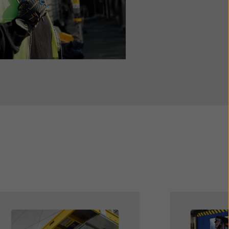
Open
Open