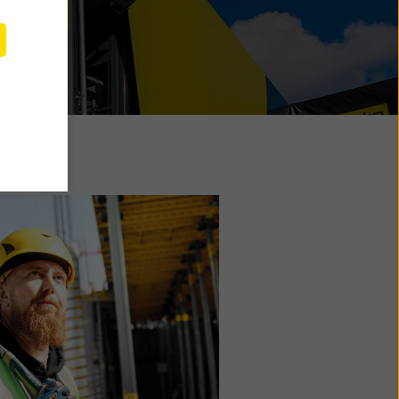
e
 også
a til
ingen
der ditt
isse
dette.
ke på
å
det og
tilbake
 klikke