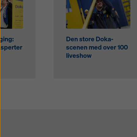
ging:
Den store Doka-
sperter
scenen med over 100
liveshow