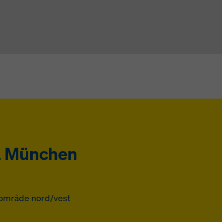
a München
sområde nord/vest