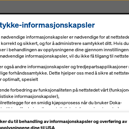
ykke-informasjonskapsler
Løsninger
Digitale løsninger
Aktuelt
Karriere
 nødvendige informasjonskapsler er nødvendige for at nettstede
korrekt og sikkert, og for å administrere samtykket ditt. Hvis du
er i behandlingen av opplysningene dine gjennom innstillingen
nødvendige informasjonskapsler, vil du ikke få tilgang til nettste
er også andre informasjonskapsler og tredjepartsapplikasjone
KE IT WOR
villige forhåndssamtykke. Dette hjelper oss med å sikre at nettste
 optimalt, spesielt
ende forbedring av funksjonaliteten på nettstedet vårt (funksjon
tistiske informasjonskapsler),
tilrettelegge for en smidig kjøpsprosess når du bruker Doka-
å bauma i München og 
tbutikken (funksjonelle og statistiske informasjonskapsler),
betjene deg som bruker med passende reklame på visse plattf
r det til å fungere - hv
er du til behandling av informasjonskapsler og overføring av
rkedsføringsinformasjonskapsler).
pplysningene dine til USA