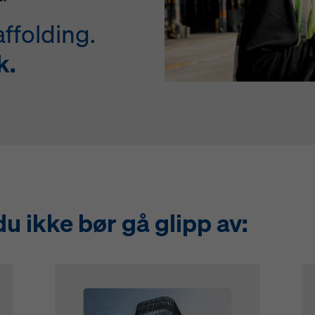
sjonskapsler (avanserte innstillinger for informasjonskapsler).
ffolding.
k.
 ikke bør gå glipp av:
Open