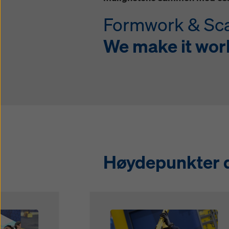
informa
Formwork & Sca
We make it wor
Høydepunkter du
Open