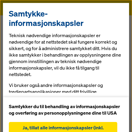
Doka
Samtykke-
Doka
Referanser
Hovenbrua
informasjonskapsler
Teknisk nødvendige informasjonskapsler er
nødvendige for at nettstedet skal fungere korrekt og
sikkert, og for å administrere samtykket ditt. Hvis du
ikke samtykker i behandlingen av opplysningene dine
Hovenbrua
gjennom innstillingen av teknisk nødvendige
informasjonskapsler, vil du ikke få tilgang til
nettstedet.
Norge
Vi bruker også andre informasjonskapsler og
tredjepartsapplikasjoner med ditt frivillige
forhåndssamtykke. Dette hjelper oss med å sikre at
nettstedet vårt fungerer optimalt, spesielt
Samtykker du til behandling av informasjonskapsler
og overføring av personopplysningene dine til USA
løpende forbedring av funksjonaliteten på
I forbindelse med utbyggingen av E6 ble FV 755 mellom
nettstedet vårt (funksjonelle og statistiske
Leksvik og Vanvikan også bygd ut. Den smale og svingete
Ja, tillat alle informasjonskapsler (inkl.
informasjonskapsler),