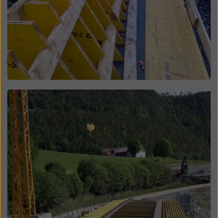
risiko for at myndighetene i disse tredjelandene kan få
tilgang til opplysningene dine for kontroll- og
overvåkingsformål, og at det ikke finnes noen
effektive rettsmidler mot dette. Du kan avvise alle
informasjonskapsler som krever samtykke ved å
klikke på «Avvis» eller ved å justere dine
innstillinger
for informasjonskapsler
ved å klikke på innstillinger
for informasjonskapsler nederst på dette nettstedet
og bruke de tilsvarende avmerkingsboksene. Du kan
Open
når som helst trekke tilbake samtykket ditt med
fremtidig virkning og uten å oppgi noen grunn ved å
klikke på
innstillinger for informasjonskapsler
nederst
på dette nettstedet.
Du finner mer informasjon om våre
informasjonskapsler
i vår personvernerklæring
. Vi
tilbyr deg også muligheten til å velge
informasjonskapsler (avanserte innstillinger for
informasjonskapsler).