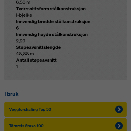
6,50 m
Tverrsnittsform stålkonstruksjon
I-bjelke
Innvendig bredde stålkonstruksjon
6
Innvendig høyde stålkonstruksjon
2,29
Støpeavsnittslengde
48,88 m
Antall støpeavsnitt
1
I bruk
Veggforskaling Top 50
Tårnreis Staxo 100