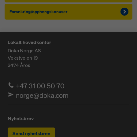
Forankring/opphengskonuser
Lokalt hovedkontor
Doka Norge AS
Vekstveien 19
3474
Åros
+47 31 00 50 70
norge@doka.com
Nyhetsbrev
Send nyhetsbrev