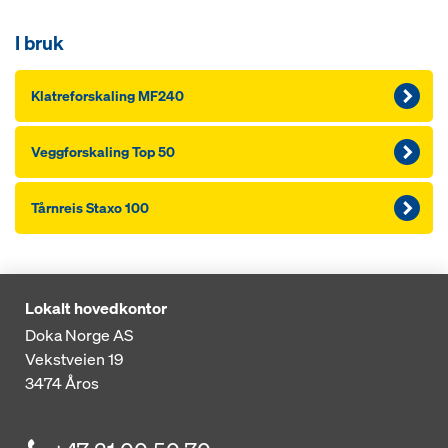
I bruk
Klatreforskaling MF240
Veggforskaling Top 50
Tårnreis Staxo 100
Lokalt hovedkontor
Doka Norge AS
Vekstveien 19
3474
Åros