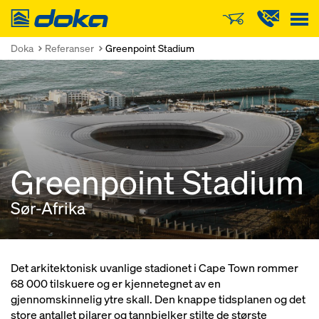
Doka
Doka
Referanser
Greenpoint Stadium
Greenpoint Stadium
Sør-Afrika
Det arkitektonisk uvanlige stadionet i Cape Town rommer
68 000 tilskuere og er kjennetegnet av en
gjennomskinnelig ytre skall. Den knappe tidsplanen og det
store antallet pilarer og tannbjelker stilte de største