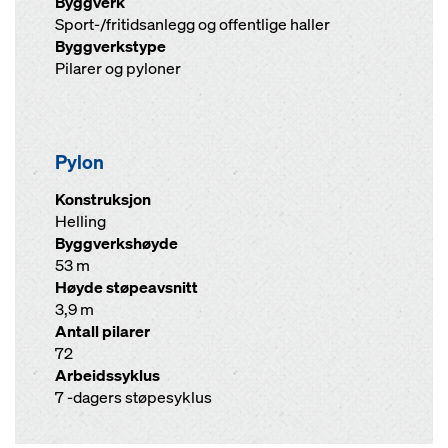
Byggverk
Sport-/fritidsanlegg og offentlige haller
Byggverkstype
Pilarer og pyloner
Pylon
Konstruksjon
Helling
Byggverkshøyde
53 m
Høyde støpeavsnitt
3,9 m
Antall pilarer
72
Arbeidssyklus
7 -dagers støpesyklus