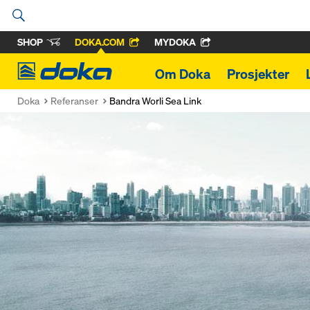
SHOP
DOKA.COM
MYDOKA
Doka
Om Doka
Prosjekter
Doka
Referanser
Bandra Worli Sea Link