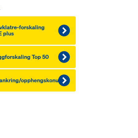
k
vklatre-forskaling
 plus
gforskaling Top 50
rankring/opphengskonuser