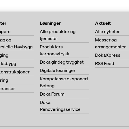
ter
Løsninger
Aktuelt
apere
Alle produkter og
Alle nyheter
tjenester
ygg og
Messer og
sielle Høybygg
Produkters
arrangementer
karbonavtrykk
ging
DokaXpress
Doka gir deg trygghet
erksbygg
RSS Feed
Digitale løsninger
konstruksjoner
Kompetanse eksponert
ring
Betong
feranser
Doka Forum
Doka
Renoveringsservice