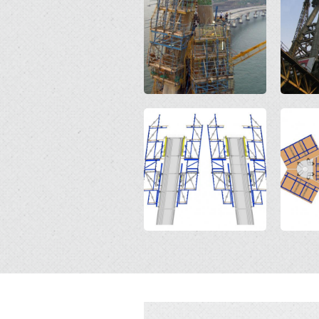
Open
Open