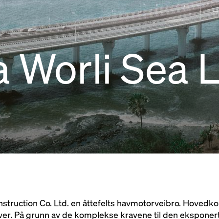
 Worli Sea L
truction Co. Ltd. en åttefelts havmotorveibro. Hovedk
ver. På grunn av de komplekse kravene til den ekspone