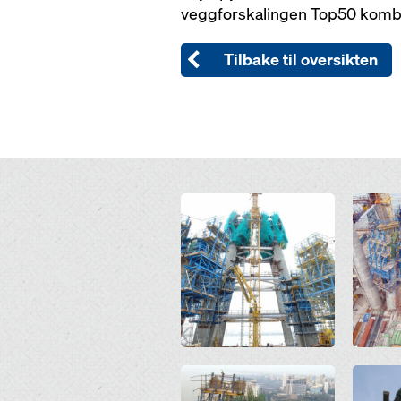
veggforskalingen Top50 kombin
Tilbake til oversikten
Open
Open
Open
Open