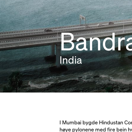
Bandra
India
I Mumbai bygde Hindustan Cons
høye pylonene med fire bein h