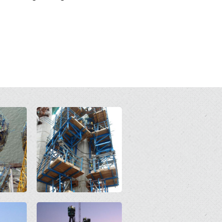
Open
Open