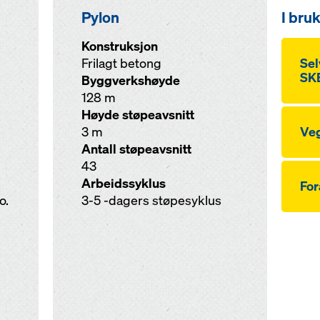
Pylon
I bru
Konstruksjon
Frilagt betong
Sel
SKE
Byggverkshøyde
128 m
Høyde støpeavsnitt
3 m
Veg
Antall støpeavsnitt
43
Arbeidssyklus
Fo
o.
3-5 -dagers støpesyklus