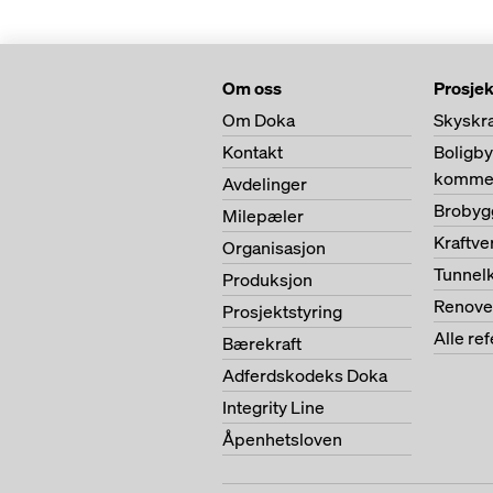
Om oss
Prosjek
Om Doka
Skyskr
Kontakt
Boligb
kommer
Avdelinger
Brobyg
Milepæler
Kraftv
Organisasjon
Tunnel
Produksjon
Renove
Prosjektstyring
Alle re
Bærekraft
Adferdskodeks Doka
Integrity Line
Åpenhetsloven