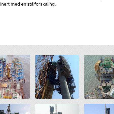
ert med en stålforskaling.
Open
Open
Open
Open