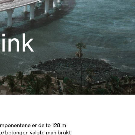
ink
omponentene er de to 128 m
rte betongen valgte man brukt