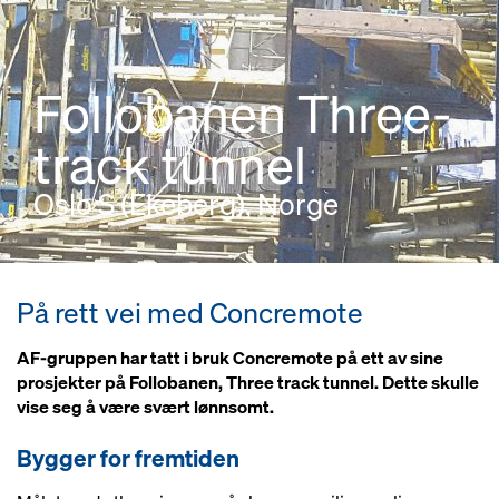
Follobanen Three-
track tunnel
Oslo S (Ekeberg), Norge
På rett vei med Concremote
AF-gruppen har tatt i bruk Concremote på ett av sine
prosjekter på Follobanen, Three track tunnel. Dette skulle
vise seg å være svært lønnsomt.
Bygger for fremtiden