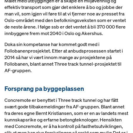
Målet med utbyggingen er å skape en miljøvennlig og
effektiv transport som gjør det enklere å bo og jobbe der
man vil, som igjen vil føre til at vi fjerner noe av presset fra
Oslo-området med den befolkningsveksten som er ventet
de neste årene. I følge ssb er det ventet å bli 370 000 flere
innbyggere frem mot 2040 i Oslo og Akershus.
Doka sin kompetanse har kommet godt med i
Follobanenprosjektet. Etter at anbudsprosessen startet i
2014 så har vi vært innom mange av prosjektene på
Follobanen, blant annet Three track tunnel-prosjektet til
AF-gruppen.
Forsprang pa byggeplassen
Concremote er benyttet i Three track tunnel og har fått
svært gode tilbakemeldinger fra AF-gruppen. Blant annet
fra deres egne Bernt Kristiansen, som er en av landets mest
kunnskapsrike og erfarne betongteknologer. Hensikten
med Concremote, er å ha kontroll på fasthetsutviklingen,
slik at man kan rive forskalingen så raskt som mulig.Det er i