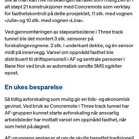
alt støpt 21 konstruksjoner med Concremote som verktøy
for fasthetskontroll på dette prosjektet, 11 stk. med vognen
«Julie» og 10 stk. med vognen «Lina».
Ved gjennomføringen av støpearbeidene i Three track
tunnel ble det montert 3 stk. sensorer på
forskalingsvognene. 2 stk. i underkant dekke, og én sensor
midt på innervegg. Varsel om oppnådd fasthet ble
distribuert til driftspersonell i AF og sentrale personer i
Bane Nor ved bruk av automatisk sendte SMS og/eller
epost.
En ukes besparelse
Så tidlig avforskaling som mulig gir en tids- og økonomisk
gevinst. Ved bruk av Concremote i Three track tunnel har
AF-gruppen kunnet starte avforskaling når ansvarlig
arbeidsleder har mottatt varsel om oppnådd fasthet, når
som helst på døgnet.
AF-gruppens anslag er at om de skulle benyttet tradisjonell