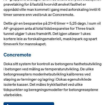
prøvetaking for å fastslå hvorvidt ønsket fasthet er
oppnådd ville man kommet i gang med avforskaling inntil 6
timer senere enn ved bruk av Concremote.
Dette gir en besparelse på 21x6 timer = 5,25 døgn. I sum vil
AF-gruppen anta at total tidsbesparelse for Three track
tunnel utgjør 1 ukes framdrift. Det igjen utløser 1 ukes
kortere leie av forskalingsmateriell, maskinpark og spart
timeverk for mannskapet.
Concremote
Doka sitt system for kontroll av betongens fasthetsutvikling
i betongen ved måling av temperaturutvikling. De ulike
betongresepters modenhetsutvikling kalibreres ved
støping av terninger og lagring i Dokas egenutviklede
isolerte kasser. Det måles trykkfasthet ved ulike
tidspunkter og beregningsmodeller for betongreseptene
utarbeides.