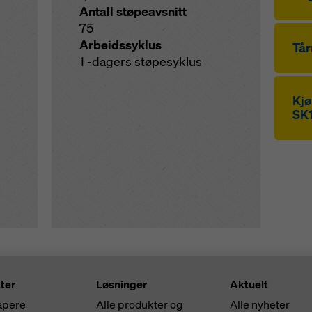
Antall støpeavsnitt
75
Arbeidssyklus
Tår
1 -dagers støpesyklus
Kjø
SK
ter
Løsninger
Aktuelt
apere
Alle produkter og
Alle nyheter