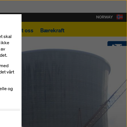
NORWAY
Kontakt oss
Bærekraft
t skal
 ikke
 av
det.
KONTAKT
r med
det vårt
SOFTWARE
elle og
SHOP
ormer