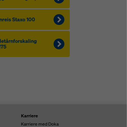
nreis Staxo 100
letårnforskaling
175
Karriere
Karriere med Doka