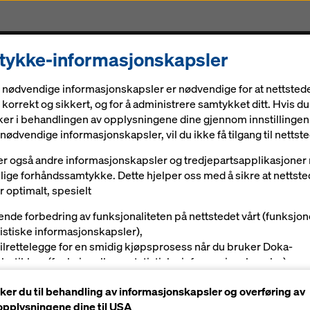
ykke-informasjonskapsler
Løsninger
Digitale løsninger
Aktuelt
Karriere
 nødvendige informasjonskapsler er nødvendige for at nettstede
korrekt og sikkert, og for å administrere samtykket ditt. Hvis du
er i behandlingen av opplysningene dine gjennom innstillingen
nødvendige informasjonskapsler, vil du ikke få tilgang til nettste
er også andre informasjonskapsler og tredjepartsapplikasjone
villige forhåndssamtykke. Dette hjelper oss med å sikre at nettste
 optimalt, spesielt
ende forbedring av funksjonaliteten på nettstedet vårt (funksjon
tistiske informasjonskapsler),
tilrettelegge for en smidig kjøpsprosess når du bruker Doka-
tbutikken (funksjonelle og statistiske informasjonskapsler),
betjene deg som bruker med passende reklame på visse plattf
er du til behandling av informasjonskapsler og overføring av
rkedsføringsinformasjonskapsler).
pplysningene dine til USA