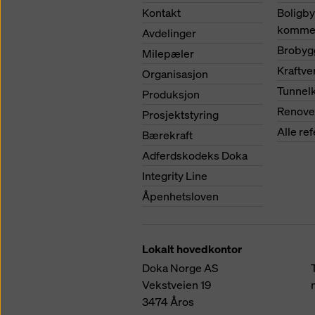
Kontakt
Boligb
kommer
Avdelinger
Brobyg
Milepæler
Kraftv
Organisasjon
Tunnel
Produksjon
Renove
Prosjektstyring
Alle re
Bærekraft
Adferdskodeks Doka
Integrity Line
Åpenhetsloven
Lokalt hovedkontor
Doka Norge AS
Vekstveien 19
3474
Åros