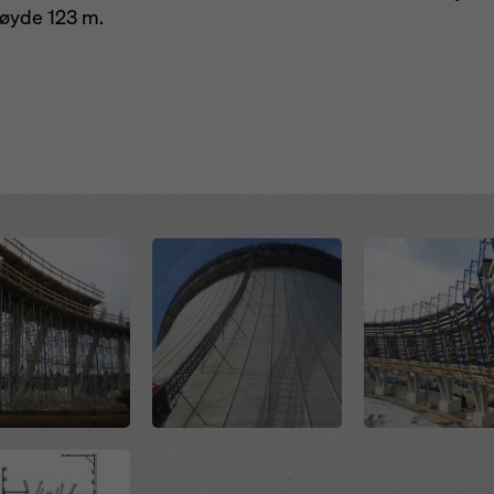
høyde 123 m.
sjonskapsler (avanserte innstillinger for informasjonskapsler).
Open
Open