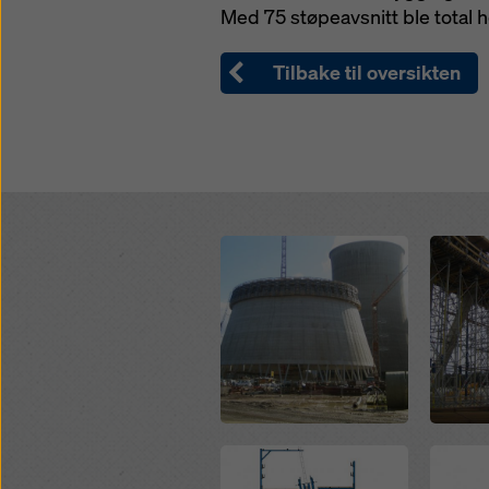
Med 75 støpeavsnitt ble total 
informa
Tilbake til oversikten
Open
Open
Open
Open