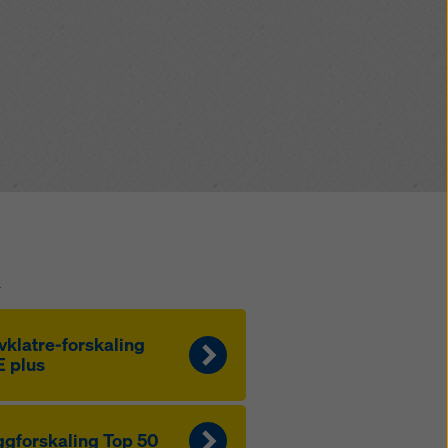
k
vklatre-forskaling
 plus
gforskaling Top 50