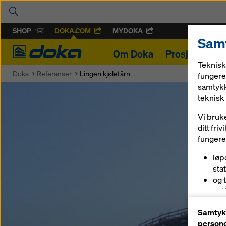
SHOP
DOKA.COM
MYDOKA
Samt
Doka
Om Doka
Prosjekter
Teknisk
Doka
Referanser
Lingen kjøletårn
fungere 
samtykk
teknisk 
Vi bruk
ditt fri
fungerer
løp
sta
og 
net
og 
Samtykk
(ma
persono