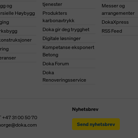
tjenester
ygg og
Messer og
sielle Høybygg
Produkters
arrangementer
karbonavtrykk
ging
DokaXpress
Doka gir deg trygghet
erksbygg
RSS Feed
Digitale løsninger
konstruksjoner
Kompetanse eksponert
ring
Betong
feranser
Doka Forum
Doka
Renoveringsservice
Nyhetsbrev
T
+47 31 00 50 70
Send nyhetsbrev
norge@doka.com