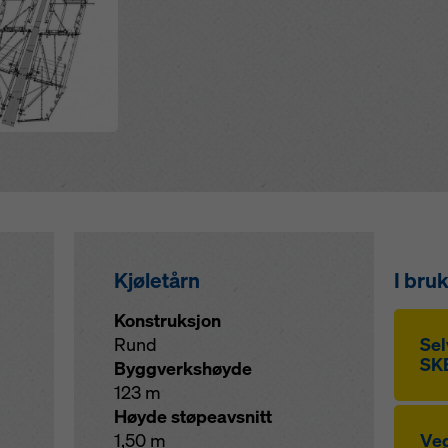
Kjøletårn
I bru
Konstruksjon
Rund
Sel
SKE
Byggverkshøyde
123 m
Høyde støpeavsnitt
1,50 m
Veg