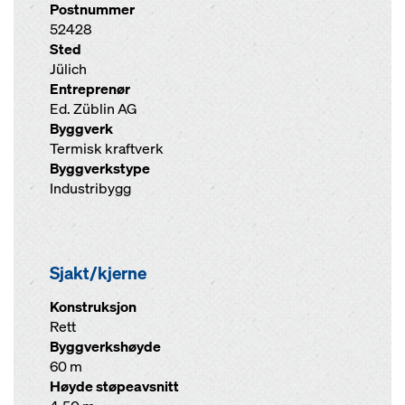
Postnummer
52428
Sted
Jülich
Entreprenør
Ed. Züblin AG
Byggverk
Termisk kraftverk
Byggverkstype
Industribygg
Sjakt/kjerne
Konstruksjon
Rett
Byggverkshøyde
60 m
Høyde støpeavsnitt