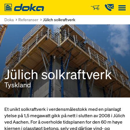
Doka
Doka
Referanser
Jülich solkraftverk
Jülich solkraftverk
Tyskland
Et unikt solkraftverk i verdensmålestokk med en planlagt
ytelse på 1,5 megawatt gikk på nett i slutten av 2008 i Jülich
ved Aachen. For å overholde tidsplanen for den 60 m høye
kjernen i plasstøpt betong, selv ved dårlige vind- og