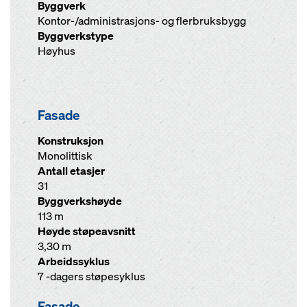
Byggverk
Kontor-/administrasjons- og flerbruksbygg
Byggverkstype
Høyhus
Fasade
Konstruksjon
Monolittisk
Antall etasjer
31
Byggverkshøyde
113 m
Høyde støpeavsnitt
3,30 m
Arbeidssyklus
7 -dagers støpesyklus
Fasade