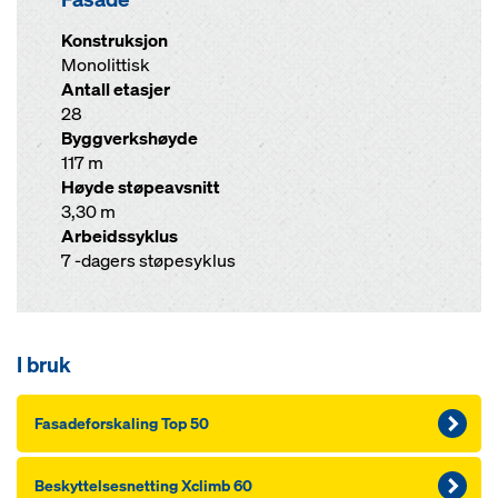
Konstruksjon
Monolittisk
Antall etasjer
28
Byggverkshøyde
117 m
Høyde støpeavsnitt
3,30 m
Arbeidssyklus
7 -dagers støpesyklus
I bruk
Fasadeforskaling Top 50
Beskyttelsesnetting Xclimb 60