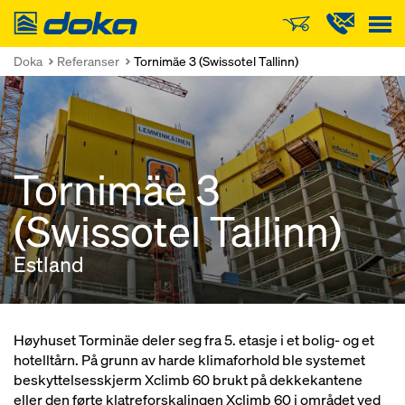
Doka
Doka
Referanser
Tornimäe 3 (Swissotel Tallinn)
Tornimäe 3
(Swissotel Tallinn)
Estland
Høyhuset Torminäe deler seg fra 5. etasje i et bolig- og et
hotelltårn. På grunn av harde klimaforhold ble systemet
beskyttelsesskjerm Xclimb 60 brukt på dekkekantene
eller den førte klatreforskalingen Xclimb 60 i området ved