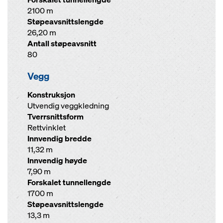
2100 m
Støpeavsnittslengde
26,20 m
Antall støpeavsnitt
80
Vegg
Konstruksjon
Utvendig veggkledning
Tverrsnittsform
Rettvinklet
Innvendig bredde
11,32 m
Innvendig høyde
7,90 m
Forskalet tunnellengde
1700 m
Støpeavsnittslengde
13,3 m