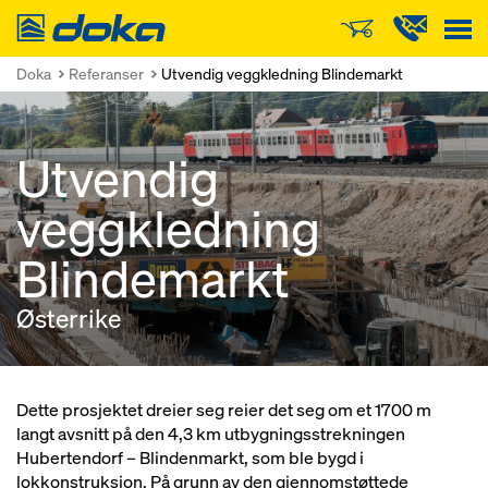
Doka
Doka
Referanser
Utvendig veggkledning Blindemarkt
Utvendig
veggkledning
Blindemarkt
Østerrike
Dette prosjektet dreier seg reier det seg om et 1700 m
langt avsnitt på den 4,3 km utbygningsstrekningen
Hubertendorf – Blindenmarkt, som ble bygd i
lokkonstruksjon. På grunn av den gjennomstøttede