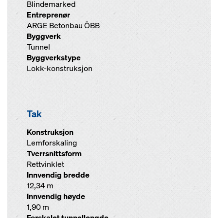
Blindemarked
Entreprenør
ARGE Betonbau ÖBB
Byggverk
Tunnel
Byggverkstype
Lokk-konstruksjon
Tak
Konstruksjon
Lemforskaling
Tverrsnittsform
Rettvinklet
Innvendig bredde
12,34 m
Innvendig høyde
1,90 m
Forskalet tunnellengde