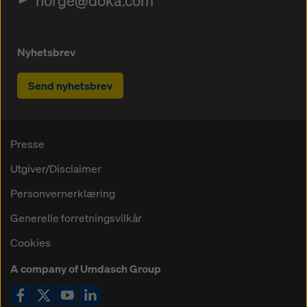
norge@doka.com
Nyhetsbrev
Send nyhetsbrev
Presse
Utgiver/Disclaimer
Personvernerklæring
Generelle forretningsvilkår
Cookies
A company of Umdasch Group
Ikon Facebook
Ikon X
Ikon YouTube
Ikon LinkedIn