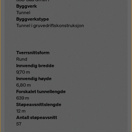
Byggverk
Tunnel
Byggverkstype
Tunnel i gruvedriftskonstruksjon
Tverrsnittsform
Rund
Innvendig bredde
9,70 m
Innvendig høyde
6,80 m
Forskalet tunnellengde
639 m
Støpeavsnittslengde
12 m
Antall støpeavsnitt
57