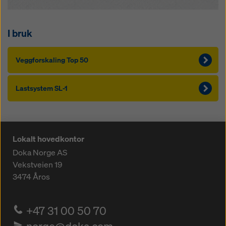
I bruk
Veggforskaling Top 50
Lastsystem SL-1
Lokalt hovedkontor
Doka Norge AS
Vekstveien 19
3474
Åros
+47 31 00 50 70