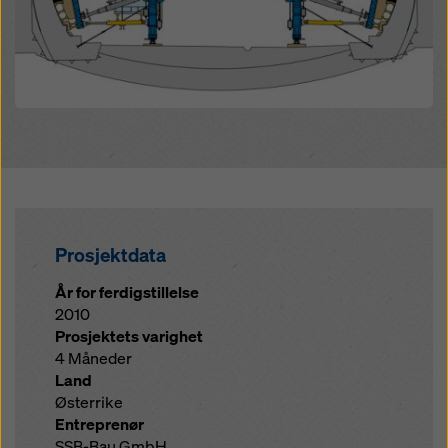
Prosjektdata
År for ferdigstillelse
2010
Prosjektets varighet
4 Måneder
Land
Østerrike
Entreprenør
SSB-Bau GmbH