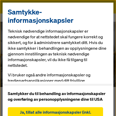
Doka
Samtykke-
Doka
Referanser
Wolfsbergtunnel
informasjonskapsler
Teknisk nødvendige informasjonskapsler er
nødvendige for at nettstedet skal fungere korrekt og
sikkert, og for å administrere samtykket ditt. Hvis du
ikke samtykker i behandlingen av opplysningene dine
gjennom innstillingen av teknisk nødvendige
informasjonskapsler, vil du ikke få tilgang til
Wolfsbergtunnel
nettstedet.
Østerrike
Vi bruker også andre informasjonskapsler og
tredjepartsapplikasjoner med ditt frivillige
forhåndssamtykke. Dette hjelper oss med å sikre at
nettstedet vårt fungerer optimalt, spesielt
Samtykker du til behandling av informasjonskapsler
Dette prosjektet dreier seg om en generalsanering av
og overføring av personopplysningene dine til USA
løpende forbedring av funksjonaliteten på
Wolfsbergtunnel på Tauern Autobahn A10. Et 211 m langt
nettstedet vårt (funksjonelle og statistiske
åpent område og et påfølgende 428 m langt
Ja, tillat alle informasjonskapsler (inkl.
informasjonskapsler),
gruvedriftsområde ble utbygd. Ved bruk av en