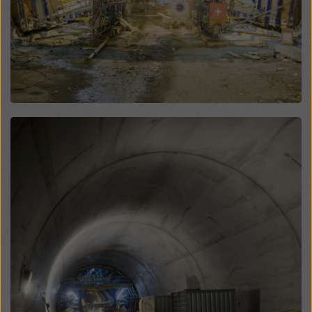
risiko for at myndighetene i disse tredjelandene kan få
tilgang til opplysningene dine for kontroll- og
overvåkingsformål, og at det ikke finnes noen
effektive rettsmidler mot dette. Du kan avvise alle
informasjonskapsler som krever samtykke ved å
klikke på «Avvis» eller ved å justere dine
innstillinger
for informasjonskapsler
ved å klikke på innstillinger
for informasjonskapsler nederst på dette nettstedet
Open
og bruke de tilsvarende avmerkingsboksene. Du kan
når som helst trekke tilbake samtykket ditt med
fremtidig virkning og uten å oppgi noen grunn ved å
klikke på
innstillinger for informasjonskapsler
nederst
på dette nettstedet.
Du finner mer informasjon om våre
informasjonskapsler
i vår personvernerklæring
. Vi
tilbyr deg også muligheten til å velge
informasjonskapsler (avanserte innstillinger for
informasjonskapsler).