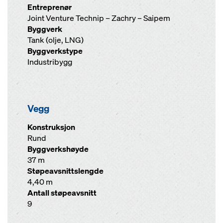
Entreprenør
Joint Venture Technip – Zachry – Saipem
Byggverk
Tank (olje, LNG)
Byggverkstype
Industribygg
Vegg
Konstruksjon
Rund
Byggverkshøyde
37 m
Støpeavsnittslengde
4,40 m
Antall støpeavsnitt
9