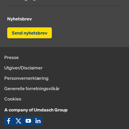
Nyhetsbrev
Send nyhetsbrev
Presse
Utgiver/Disclaimer
Personvernerklæring
Generelle forretningsvilkår
Cookies
A company of Umdasch Group
Ikon Facebook
Ikon X
Ikon YouTube
Ikon LinkedIn