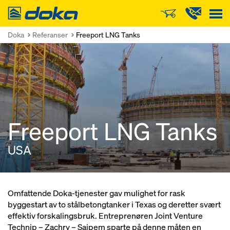
Doka
Doka
Referanser
Freeport LNG Tanks
Freeport LNG Tanks
USA
Omfattende Doka-tjenester gav mulighet for rask
byggestart av to stålbetongtanker i Texas og deretter svært
effektiv forskalingsbruk. Entreprenøren Joint Venture
Technip – Zachry – Saipem sparte på denne måten en