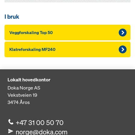
I bruk
Veggforskaling Top 50
Klatreforskaling MF240
Lokalt hovedkontor
Doka Norge AS
Vekstveien 19
3474
Åros
+47 31 00 50 70
norge@doka.com