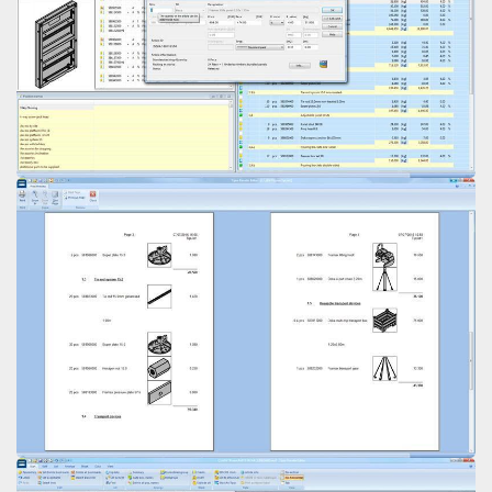
Open
Open