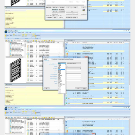
Open
Open