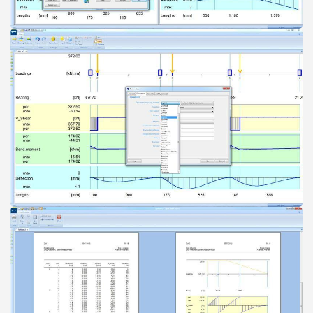
Open
Open