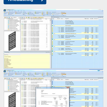
Open
Open