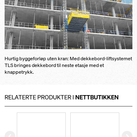
kjøre ut over brystninger og
dekkestøtter
fast innspenning av dekkestøttene
gir høy bæreevne
Hurtig byggeforløp uten kran: Med dekkebord-liftsystemet
TLS bringes dekkebord til neste etasje med et
knappetrykk.
RELATERTE PRODUKTER I
NETTBUTIKKEN
Left
Rig