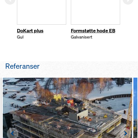
DoKart plus
Formstøtte hode EB
Dokam
21mm
Gul
Galvanisert
Referanser
Left
Righ