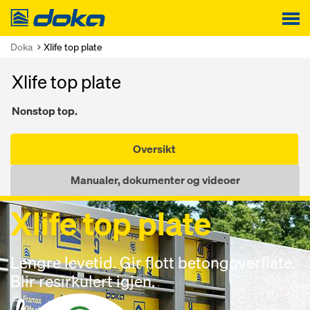
Doka
Doka
Xlife top plate
Xlife top plate
Nonstop top.
Oversikt
Manualer, dokumenter og videoer
Nonstop top.
Xlife top plate
Lengre levetid. Gir flott betongoverflate.
Blir resirkulert igjen.