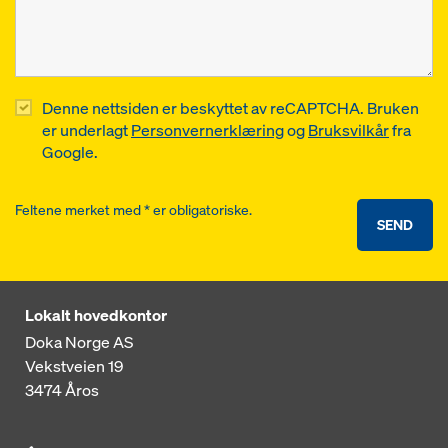
Denne nettsiden er beskyttet av reCAPTCHA. Bruken
er underlagt
Personvernerklæring
og
Bruksvilkår
fra
Google.
Feltene merket med * er obligatoriske.
SEND
Lokalt hovedkontor
Doka Norge AS
Vekstveien 19
3474
Åros