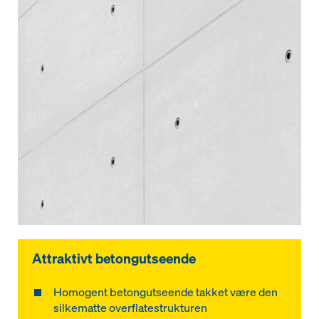
Attraktivt betongutseende
Homogent betongutseende takket være den
silkematte overflatestrukturen